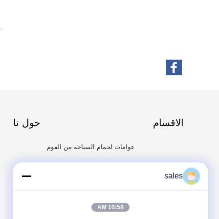
1
الاقسام
حول نا
عوامات لحمام السباحة من الفوم
الحصير العائمة لحمام السباحة
sales
نودلز فوم بول
كرسي حمام السباحة الرغوي
10:58 AM