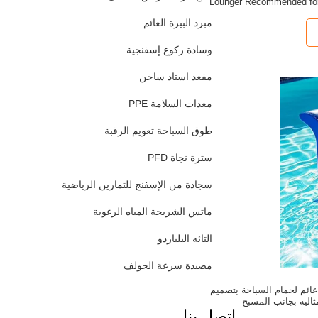
Lounger Recommended for
Experie
مبرد البيرة العائم
وسادة ركوع إسفنجية
مقعد استاد ساخن
معدات السلامة PPE
طوق السباحة تعويم الرقبة
سترة نجاة PFD
سجادة من الإسفنج للتمارين الرياضية
ماتس الشريحة المياه الرغوية
التائه البلياردو
مصيدة سرعة الجولف
ائم لحمام السباحة بتصميم
ثالية بجانب المسبح
اتصل بنا