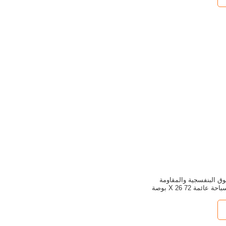
وق البنفسجية والمقاومة
للاستقرار في حمام سباحة عائمة 72 X 26 بوصة
ترخاء في المسبح