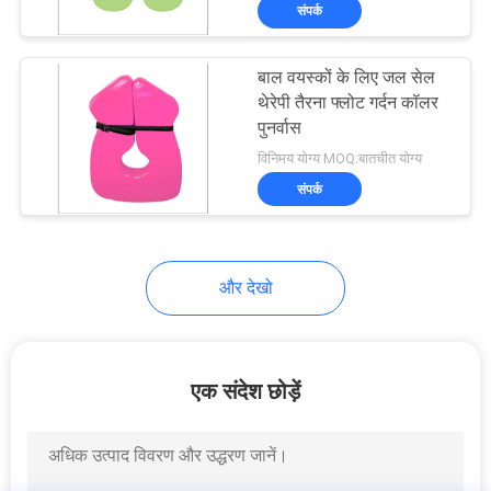
संपर्क
गुणवत्ता
बाल वयस्कों के लिए जल सेल
नियंत्रण
थेरेपी तैरना फ्लोट गर्दन कॉलर
पुनर्वास
विनिमय योग्य MOQ:बातचीत योग्य
हमसे
संपर्क
संपर्क
करें
और देखो
समाचार
उद्धरण
एक संदेश छोड़ें
मांगें