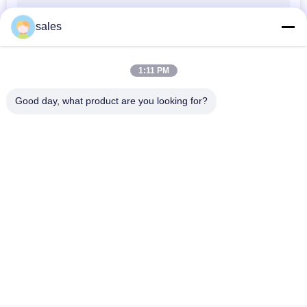
साइटमैप
sales
PRIVACY
POLICY
1:11 PM
Good day, what product are you looking for?
लोकप्रिय श्रेणियां
सभी
फोम पूल फ्लोट्स
फ्लोटिंग फोम पूल मैट
फोम पूल नूडल्स
फोम पूल लाउंजर
फोम पूल सैडल
फोम लाइफ वेस्ट
यूनिवर्सल हेड 
लाइफगार्ड रेस्क्यू ट्यूब
इम्मोबिलाइज़र