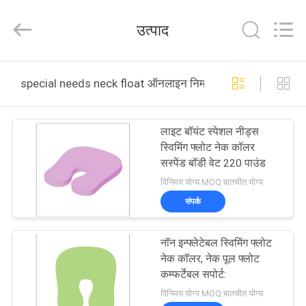
Guangzhou
SolidFloat
Industries
उत्पाद
Inc..
All
Rights
Reserved.
घर
special needs neck float ऑनलाइन निर्माण
उत्पाद
लाइट बॉयंट स्पेशल नीड्स
स्विमिंग फ्लोट नेक कॉलर
हमारे
सस्पेंड बॉडी वेट 220 पाउंड
बारे
विनिमय योग्य MOQ:बातचीत योग्य
संपर्क
में
नॉन इन्फ्लेटेबल स्विमिंग फ्लोट
कारखाने
नेक कॉलर, नेक पूल फ्लोट
का
कम्फर्टेबल सपोर्ट:
विनिमय योग्य MOQ:बातचीत योग्य
दौरा