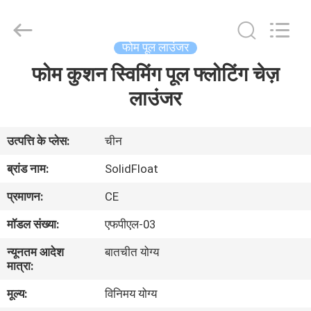
Guangzhou
SolidFloat
Industries
Inc..
All
फोम पूल लाउंजर
Rights
Reserved.
फोम कुशन स्विमिंग पूल फ्लोटिंग चेज़
घर
लाउंजर
उत्पाद
उत्पत्ति के प्लेस:
चीन
हमारे
ब्रांड नाम:
SolidFloat
बारे
प्रमाणन:
CE
में
मॉडल संख्या:
एफपीएल-03
न्यूनतम आदेश
बातचीत योग्य
कारखाने
मात्रा:
का
मूल्य:
विनिमय योग्य
दौरा