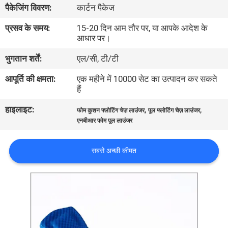
पैकेजिंग विवरण:
कार्टन पैकेज
गुणवत्ता
प्रसव के समय:
15-20 दिन आम तौर पर, या आपके आदेश के
आधार पर।
नियंत्रण
भुगतान शर्तें:
एल/सी, टी/टी
हमसे
आपूर्ति की क्षमता:
एक महीने में 10000 सेट का उत्पादन कर सकते
हैं
संपर्क
हाइलाइट:
,
,
फोम कुशन फ्लोटिंग चेज़ लाउंजर
पूल फ्लोटिंग चेज़ लाउंजर
करें
एनबीआर फोम पूल लाउंजर
समाचार
सबसे अच्छी कीमत
उद्धरण
मांगें