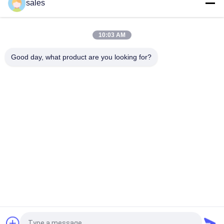
sales
Lightweight Floating Pool Recliner Convenient Cup Holder for
Easy Portability
10:03 AM
The Ultimate Foam Pool Lounger for a Fun and Relaxing Pool
Experience
Good day, what product are you looking for?
लोकप्रिय श्रेणियां
सभी
फोम पूल फ्लोट्स
फ्लोटिंग फोम पूल मैट
फोम पूल नूडल्स
फोम पूल लाउंजर
फोम पूल सैडल
फोम लाइफ वेस्ट
यूनिवर्सल हेड 
लाइफगार्ड रेस्क्यू ट्यूब
इम्मोबिलाइज़र