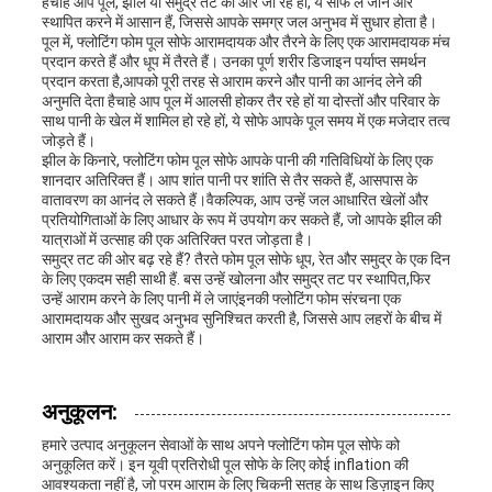
हैचाहे आप पूल, झील या समुद्र तट की ओर जा रहे हों, ये सोफे ले जाने और
स्थापित करने में आसान हैं, जिससे आपके समग्र जल अनुभव में सुधार होता है।
पूल में, फ्लोटिंग फोम पूल सोफे आरामदायक और तैरने के लिए एक आरामदायक मंच
प्रदान करते हैं और धूप में तैरते हैं। उनका पूर्ण शरीर डिजाइन पर्याप्त समर्थन
प्रदान करता है,आपको पूरी तरह से आराम करने और पानी का आनंद लेने की
अनुमति देता हैचाहे आप पूल में आलसी होकर तैर रहे हों या दोस्तों और परिवार के
साथ पानी के खेल में शामिल हो रहे हों, ये सोफे आपके पूल समय में एक मजेदार तत्व
जोड़ते हैं।
झील के किनारे, फ्लोटिंग फोम पूल सोफे आपके पानी की गतिविधियों के लिए एक
शानदार अतिरिक्त हैं। आप शांत पानी पर शांति से तैर सकते हैं, आसपास के
वातावरण का आनंद ले सकते हैं।वैकल्पिक, आप उन्हें जल आधारित खेलों और
प्रतियोगिताओं के लिए आधार के रूप में उपयोग कर सकते हैं, जो आपके झील की
यात्राओं में उत्साह की एक अतिरिक्त परत जोड़ता है।
समुद्र तट की ओर बढ़ रहे हैं? तैरते फोम पूल सोफे धूप, रेत और समुद्र के एक दिन
के लिए एकदम सही साथी हैं. बस उन्हें खोलना और समुद्र तट पर स्थापित,फिर
उन्हें आराम करने के लिए पानी में ले जाएंइनकी फ्लोटिंग फोम संरचना एक
आरामदायक और सुखद अनुभव सुनिश्चित करती है, जिससे आप लहरों के बीच में
आराम और आराम कर सकते हैं।
अनुकूलन:
हमारे उत्पाद अनुकूलन सेवाओं के साथ अपने फ्लोटिंग फोम पूल सोफे को
अनुकूलित करें। इन यूवी प्रतिरोधी पूल सोफे के लिए कोई inflation की
आवश्यकता नहीं है, जो परम आराम के लिए चिकनी सतह के साथ डिज़ाइन किए