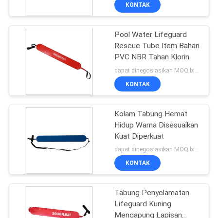
KUALITAS
KONTAK
Pool Water Lifeguard
HUBUNGI
43
Rescue Tube Item Bahan
KAMI
PVC NBR Tahan Klorin
Mie Kolam Busa
dapat dinegosiasikan MOQ:bisa dinegosiasikan
BERITA
KONTAK
MINTA
Kolam Tabung Hemat
Hidup Warna Disesuaikan
KUTIPAN
Kuat Diperkuat
21
dapat dinegosiasikan MOQ:bisa dinegosiasikan
SITEMAP
Kursi Busa Kolam
KONTAK
Renang
PRIVACY
Tabung Penyelamatan
Lifeguard Kuning
POLICY
Mengapung Lapisan