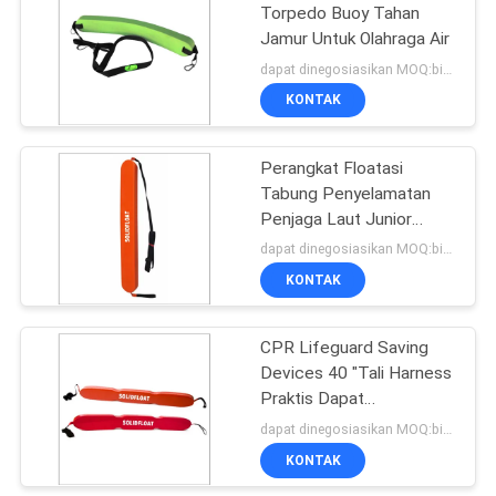
Torpedo Buoy Tahan
Jamur Untuk Olahraga Air
10
dapat dinegosiasikan MOQ:bisa dinegosiasikan
Tabung
KONTAK
Penyelamatan
Perangkat Floatasi
Penjaga Pantai
Tabung Penyelamatan
Penjaga Laut Junior
Tidak Menurunkan Berat
dapat dinegosiasikan MOQ:bisa dinegosiasikan
Ringan
KONTAK
16
Immobilizer Kepala
CPR Lifeguard Saving
Devices 40 "Tali Harness
Universal
Praktis Dapat
Disesuaikan Nyaman
dapat dinegosiasikan MOQ:bisa dinegosiasikan
KONTAK