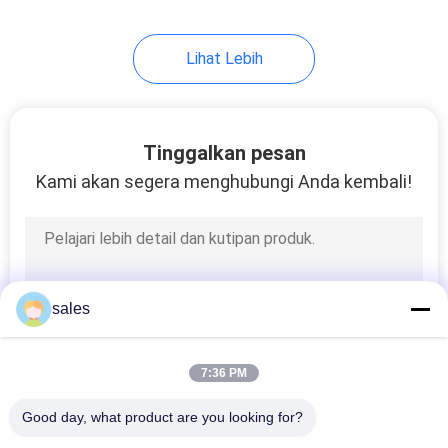
10
Lihat Lebih
Pendingin Bir
Mengambang
Tinggalkan pesan
Kami akan segera menghubungi Anda kembali!
23
Bantal Berlutut Busa
sales
7:36 PM
Good day, what product are you looking for?