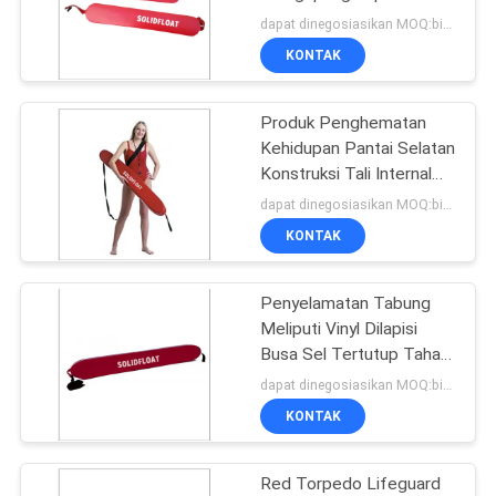
Serat Polipropilena
dapat dinegosiasikan MOQ:bisa dinegosiasikan
Kepadatan Tinggi
KONTAK
32
Produk Penghematan
Sadel Kolam Busa
Kehidupan Pantai Selatan
Konstruksi Tali Internal
Kuat Air Dangkal
dapat dinegosiasikan MOQ:bisa dinegosiasikan
KONTAK
Penyelamatan Tabung
25
Meliputi Vinyl Dilapisi
Rompi Pelampung
Busa Sel Tertutup Tahan
Lama
dapat dinegosiasikan MOQ:bisa dinegosiasikan
Busa
KONTAK
Red Torpedo Lifeguard