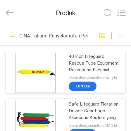
Guangzhou
SolidFloat
Industries
Produk
Inc..
All
Rights
Reserved.
RUMAH
43
CINA Tabung Penyelamatan Penjaga Pantai
Busa Pool Float
PRODUK
40 Inch Lifeguard
Rescue Tube Equipment
TENTANG
Pelampung Esensial
KAMI
Sangat Tetap Berakhir
dapat dinegosiasikan MOQ:bisa dinegosiasikan
KONTAK
32
TUR
Tikar Kolam Busa
Safe Lifeguard Flotation
PABRIK
Device Gear Logo
Mengambang
Aksesoris Kostum yang
KONTROL
Dapat Dicetak
dapat dinegosiasikan MOQ:bisa dinegosiasikan