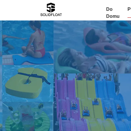
Do
P
Domu