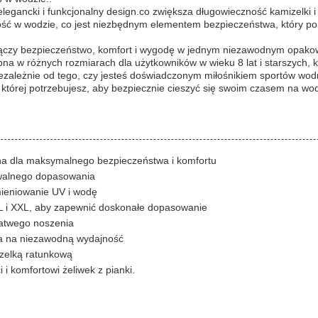
legancki i funkcjonalny design.co zwiększa długowieczność kamizelki i 
ść w wodzie, co jest niezbędnym elementem bezpieczeństwa, który p
i łączy bezpieczeństwo, komfort i wygodę w jednym niezawodnym opako
na w różnych rozmiarach dla użytkowników w wieku 8 lat i starszych, 
zależnie od tego, czy jesteś doświadczonym miłośnikiem sportów wod
 której potrzebujesz, aby bezpiecznie cieszyć się swoim czasem na wod
na dla maksymalnego bezpieczeństwa i komfortu
walnego dopasowania
mieniowanie UV i wodę
XL i XXL, aby zapewnić doskonałe dopasowanie
łatwego noszenia
ja na niezawodną wydajność
izelką ratunkową
 i komfortowi żeliwek z pianki.