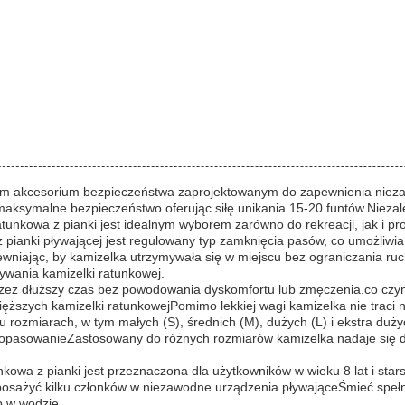
nym akcesorium bezpieczeństwa zaprojektowanym do zapewnienia nieza
symalne bezpieczeństwo oferując siłę unikania 15-20 funtów.Niezależni
unkowa z pianki jest idealnym wyborem zarówno do rekreacji, jak i pro
 z pianki pływającej jest regulowany typ zamknięcia pasów, co umożli
ewniając, by kamizelka utrzymywała się w miejscu bez ograniczania ru
ywania kamizelki ratunkowej.
 przez dłuższy czas bez powodowania dyskomfortu lub zmęczenia.co czy
ęższych kamizelki ratunkowejPomimo lekkiej wagi kamizelka nie traci na
lu rozmiarach, w tym małych (S), średnich (M), dużych (L) i ekstra du
dopasowanieZastosowany do różnych rozmiarów kamizelka nadaje się do
kowa z pianki jest przeznaczona dla użytkowników w wieku 8 lat i stars
posażyć kilku członków w niezawodne urządzenia pływająceŚmieć spe
b w wodzie..