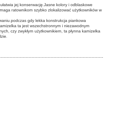
ułatwia jej konserwację.Jasne kolory i odblaskowe
omaga ratownikom szybko zlokalizować użytkowników w
waniu.podczas gdy lekka konstrukcja piankowa
kamizelka ta jest wszechstronnym i niezawodnym
nych, czy zwykłym użytkownikiem, ta płynna kamizelka
zie.