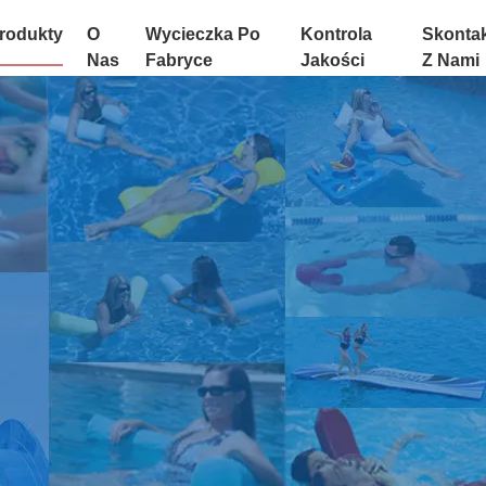
rodukty
O
Wycieczka Po
Kontrola
Skontak
Nas
Fabryce
Jakości
Z Nami