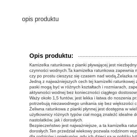
opis produktu
Opis produktu:
Kamizelka ratunkowa z pianki pływającej jest niezbęd
czynności wodnych.Ta kamizelka ratunkowa zapewnia mak
czy po prostu cieszysz się czasem nad wodą,Żelazka rat
Jedną z najważniejszych cech tej kamizelki ratunkowej
paski mogą być w różnych kształtach i rozmiarach, zap
aktywności wodnej bez konieczności ciągłego dostosow
Waży około 1,5 funtów, jest lekka i łatwa do noszenia
potrzebują niezawodnego unikania się bez większości ci
Żeliwna ratunkowa z pianki płynnej jest dostępna w wie
użytkownicy różnych typów ciał mogą znaleźć idealne 
nastolatków, jak i dorosłych.
Bezpieczeństwo jest najważniejsze, a ta kamizelka ratun
dorosłych.Ten przedział wiekowy pozwala rodzinom wy
dla rodziców i opiekunów, gdy ich dzieci są w pobliżu lu