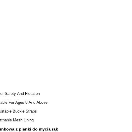
er Safety And Flotation
table For Ages 8 And Above
ustable Buckle Straps
athable Mesh Lining
unkowa z pianki do mycia rąk