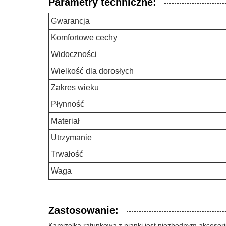
Parametry techniczne:
Gwarancja
Komfortowe cechy
Widoczności
Wielkość dla dorosłych
Zakres wieku
Płynność
Materiał
Utrzymanie
Trwałość
Waga
Zastosowanie:
Kamizelka ratunkowa z pianki jest niezbędnym akceso