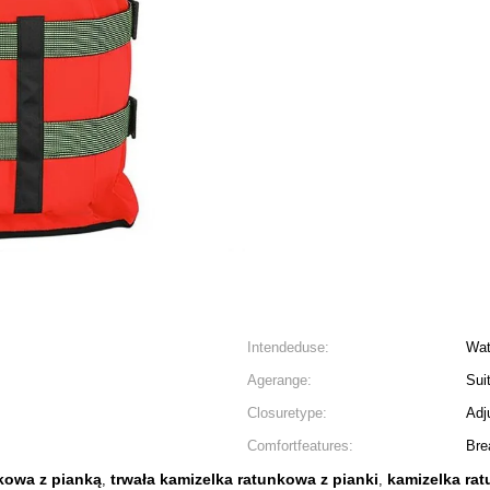
Intendeduse:
Wat
Agerange:
Sui
Closuretype:
Adj
Comfortfeatures:
Bre
kowa z pianką
trwała kamizelka ratunkowa z pianki
kamizelka rat
,
,