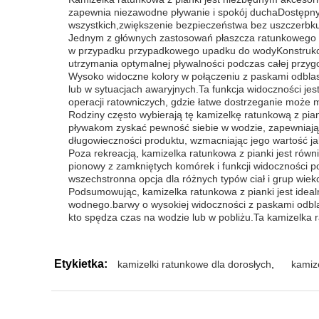
zapewnia niezawodne pływanie i spokój duchaDostępny 
wszystkich,zwiększenie bezpieczeństwa bez uszczerbku
Jednym z głównych zastosowań płaszcza ratunkowego z 
w przypadku przypadkowego upadku do wodyKonstrukcja 
utrzymania optymalnej pływalności podczas całej przyg
Wysoko widoczne kolory w połączeniu z paskami odblas
lub w sytuacjach awaryjnych.Ta funkcja widoczności jes
operacji ratowniczych, gdzie łatwe dostrzeganie może
Rodziny często wybierają tę kamizelkę ratunkową z pia
pływakom zyskać pewność siebie w wodzie, zapewniając
długowieczności produktu, wzmacniając jego wartość j
Poza rekreacją, kamizelka ratunkowa z pianki jest rów
pionowy z zamkniętych komórek i funkcji widoczności po
wszechstronna opcja dla różnych typów ciał i grup wie
Podsumowując, kamizelka ratunkowa z pianki jest ideal
wodnego.barwy o wysokiej widoczności z paskami odbla
kto spędza czas na wodzie lub w pobliżu.Ta kamizelka 
Etykietka:
kamizelki ratunkowe dla dorosłych
,
kamiz