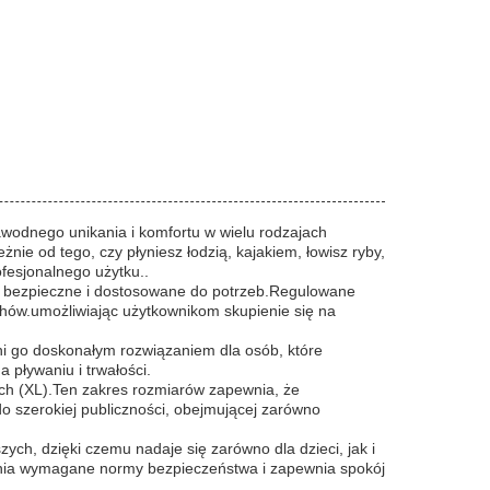
wodnego unikania i komfortu w wielu rodzajach
e od tego, czy płyniesz łodzią, kajakiem, łowisz ryby,
fesjonalnego użytku..
wia bezpieczne i dostosowane do potrzeb.Regulowane
chów.umożliwiając użytkownikom skupienie się na
ni go doskonałym rozwiązaniem dla osób, które
 pływaniu i trwałości.
żych (XL).Ten zakres rozmiarów zapewnia, że
 szerokiej publiczności, obejmującej zarówno
zych, dzięki czemu nadaje się zarówno dla dzieci, jak i
łnia wymagane normy bezpieczeństwa i zapewnia spokój