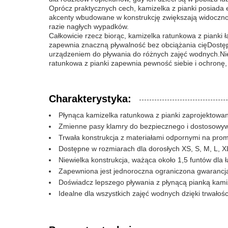
Oprócz praktycznych cech, kamizelka z pianki posiada e
akcenty wbudowane w konstrukcję zwiększają widoczno
razie nagłych wypadków.
Całkowicie rzecz biorąc, kamizelka ratunkowa z piank
zapewnia znaczną pływalność bez obciążania cięDostęp
urządzeniem do pływania do różnych zajęć wodnych.Nie
ratunkowa z pianki zapewnia pewność siebie i ochronę,
Charakterystyka:
Płynąca kamizelka ratunkowa z pianki zaprojektowa
Zmienne pasy klamry do bezpiecznego i dostosowy
Trwała konstrukcja z materiałami odpornymi na pro
Dostępne w rozmiarach dla dorosłych XS, S, M, L, 
Niewielka konstrukcja, ważąca około 1,5 funtów dla 
Zapewniona jest jednoroczna ograniczona gwaranc
Doświadcz lepszego pływania z płynącą pianką kam
Idealne dla wszystkich zajęć wodnych dzięki trwałości