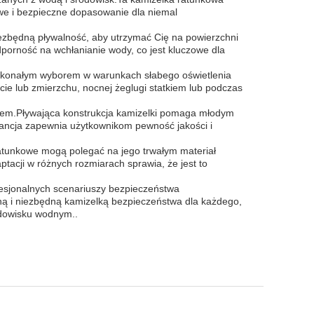
we i bezpieczne dopasowanie dla niemal
ezbędną pływalność, aby utrzymać Cię na powierzchni
orność na wchłanianie wody, co jest kluczowe dla
doskonałym wyborem w warunkach słabego oświetlenia
icie lub zmierzchu, nocnej żeglugi statkiem lub podczas
senem.Pływająca konstrukcja kamizelki pomaga młodym
ancja zapewnia użytkownikom pewność jakości i
ratunkowe mogą polegać na jego trwałym materiał
tacji w różnych rozmiarach sprawia, że jest to
fesjonalnych scenariuszy bezpieczeństwa
ną i niezbędną kamizelką bezpieczeństwa dla każdego,
odowisku wodnym..