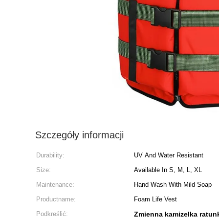
Szczegóły informacji
Durability:
UV And Water Resistant
Size:
Available In S, M, L, XL
Maintenance:
Hand Wash With Mild Soap
Productname:
Foam Life Vest
Podkreślić:
Zmienna kamizelka ratun