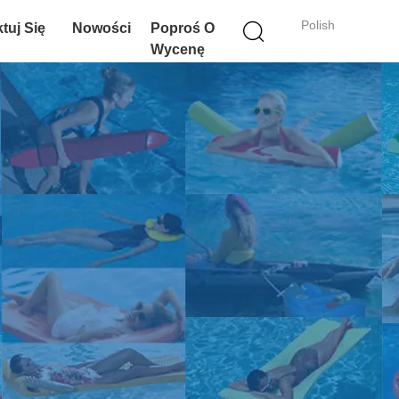
Polish
tuj Się
Nowości
Poproś O
Wycenę