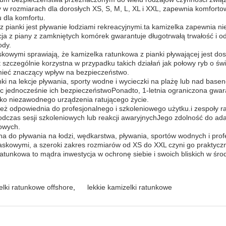
w rozmiarach dla dorosłych XS, S, M, L, XL i XXL, zapewnia komforto
 dla komfortu.
pianki jest pływanie łodziami rekreacyjnymi.ta kamizelka zapewnia ni
z piany z zamkniętych komórek gwarantuje długotrwałą trwałość i odp
ody.
kowymi sprawiają, że kamizelka ratunkowa z pianki pływającej jest 
t szczególnie korzystna w przypadku takich działań jak połowy ryb o św
 mieć znaczący wpływ na bezpieczeństwo.
nki na lekcje pływania, sporty wodne i wycieczki na plażę lub nad ba
 jednocześnie ich bezpieczeństwoPonadto, 1-letnia ograniczona gwar
ako niezawodnego urządzenia ratującego życie.
nież odpowiednia do profesjonalnego i szkoleniowego użytku.i zespoły 
dczas sesji szkoleniowych lub reakcji awaryjnychJego zdolność do adap
kowych.
na do pływania na łodzi, wędkarstwa, pływania, sportów wodnych i pro
skowymi, a szeroki zakres rozmiarów od XS do XXL czyni go praktycz
ratunkowa to mądra inwestycja w ochronę siebie i swoich bliskich w śr
elki ratunkowe offshore
,
lekkie kamizelki ratunkowe