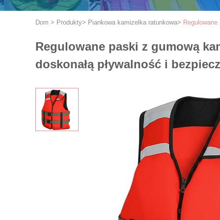
Dom
>
Produkty
>
Piankowa kamizelka ratunkowa
>
Regulowane 
Regulowane paski z gumową kami
doskonałą pływalność i bezpiec