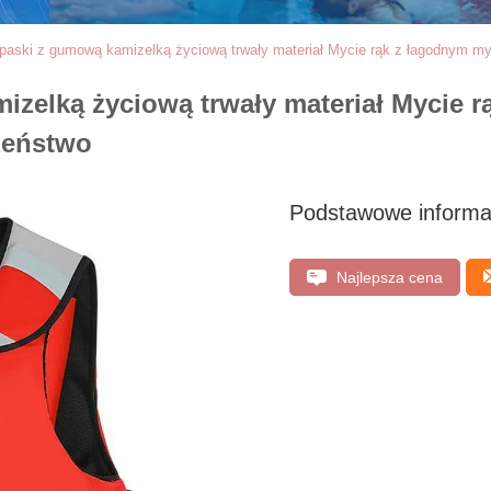
paski z gumową kamizelką życiową trwały materiał Mycie rąk z łagodnym m
zelką życiową trwały materiał Mycie 
zeństwo
Podstawowe informa
Najlepsza cena