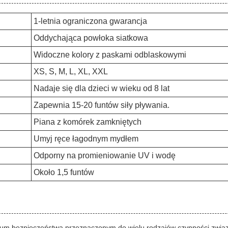
1-letnia ograniczona gwarancja
Oddychająca powłoka siatkowa
Widoczne kolory z paskami odblaskowymi
XS, S, M, L, XL, XXL
Nadaje się dla dzieci w wieku od 8 lat
Zapewnia 15-20 funtów siły pływania.
Piana z komórek zamkniętych
Umyj ręce łagodnym mydłem
Odporny na promieniowanie UV i wodę
Około 1,5 funtów
rium bezpieczeństwa przeznaczonym do wielu rodzajów czynności zwią