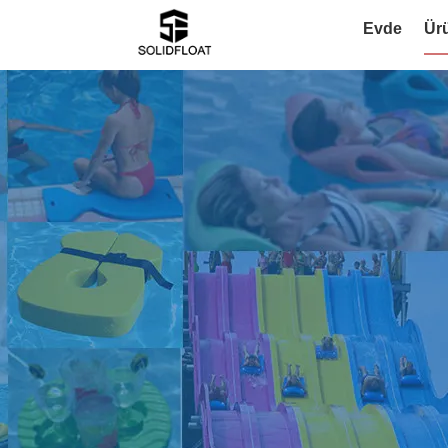
Evde
Ür