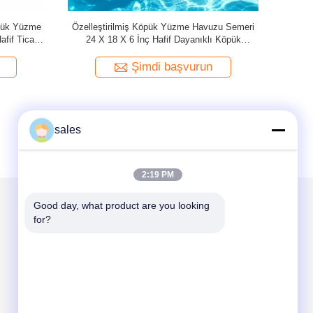
erlik metal
1.5 Pound Köpük Yüzme Havuzu Eyeri
1.5 Pou
destek ve
Yüksek Yoğunluklu Köpük Malzeme, Yüzme
Yüksek yüze
Seansları Sırasında Denge ve Konfor Sağlar
yüzerlik c
Şimdi başvurun
sales
2:19 PM
Good day, what product are you looking 
for?
Mail Gönder