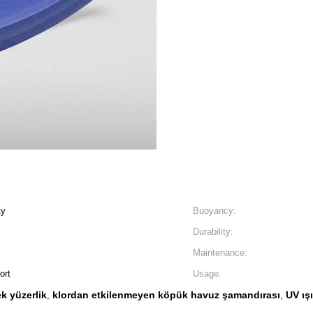
ty
Buoyancy:
Durability:
Maintenance:
ort
Usage:
k yüzerlik
klordan etkilenmeyen köpük havuz şamandırası
UV ış
,
,