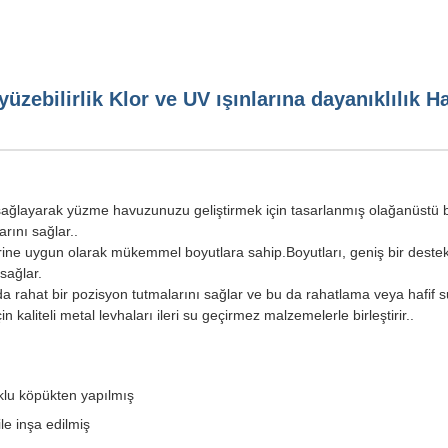
ebilirlik Klor ve UV ışınlarına dayanıklılık H
ağlayarak yüzme havuzunuzu geliştirmek için tasarlanmış olağanüstü bir
rını sağlar..
plerine uygun olarak mükemmel boyutlara sahip.Boyutları, geniş bir dest
sağlar.
uda rahat bir pozisyon tutmalarını sağlar ve bu da rahatlama veya hafif s
kaliteli metal levhaları ileri su geçirmez malzemelerle birleştirir..
klu köpükten yapılmış
le inşa edilmiş