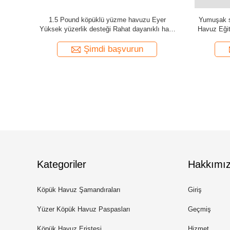
uzu Semeri
Yumuşak sabun köpüğü ile temizlenmesi kolay
24 X 18 X 
ı Köpük
Dayanış için yüksek yüzerlik ile tasarlanmış
köpük öz
oru Sağlar
havuz eyerleri Havuz Eğitim Terapisi için
havuzu y
uygundur
Şimdi başvurun
Kategoriler
Hakkımı
Köpük Havuz Şamandıraları
Giriş
Yüzer Köpük Havuz Paspasları
Geçmiş
Köpük Havuz Eriştesi
Hizmet