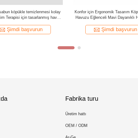
6 inç köpük havuzu Eyer yoğunluğu
Yüksek yüzebilirlik köpük havuzu ey
elleştirilmiş logo konforlu yüzme
yaprak özelleştirilmiş logo rahat 
üzme desteği dayanıklı malzeme
dayanıklı oturma sağlar
Şimdi başvurun
Şimdi başvurun
zda
Fabrika turu
Üretim hattı
OEM / ODM
Ar-Ge