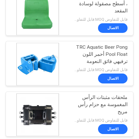
، أسطح مصقولة لوسادة
المقعد
10
قابل للتفاوض MOQ:قابل للتفاوض
أنبوب الإنقاذ حرس
الاتصال
الإنقاذ
TRC Aquatic Beer Pong
Pool Float أحمر اللون
ترفيهي فائق النعومة
قابل للتفاوض MOQ:قابل للتفاوض
الاتصال
16
مانع حركة الرأس
ملحقات مثبتات الرأس
المغموسة مع حزام رأس
العالمي
مريح
قابل للتفاوض MOQ:قابل للتفاوض
الاتصال