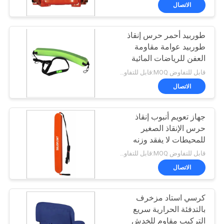
الجودة
الاتصال
طوربيد أحمر حرس إنقاذ
اتصل
43
طوربيد عوامة مقاومة
بنا
العفن للرياضات المائية
نودلز فوم بول
قابل للتفاوض MOQ:قابل للتفاوض
أخبار
الاتصال
اطلب
جهاز تعويم أنبوب إنقاذ
حرس الإنقاذ الصغير
اقتباس
للمحيطات لا يفقد وزنه
21
الخفيف
قابل للتفاوض MOQ:قابل للتفاوض
خريطة
كرسي حمام السباحة
الاتصال
الموقع
الرغوي
كرسي استاد مزخرف
بالتدفئة الحرارية سريع
PRIVACY
التركيب مقاوم للخدش