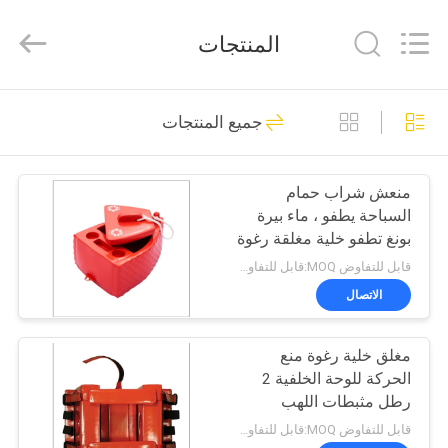
2026
Guangzhou
SolidFloat
المنتجات
Industries
Inc..
All
Rights
المنزل
Reserved.
43
جميع المنتجات
عوامات لحمام
المنتجات
السباحة من الفوم
منعش شراب حمام
السباحة يطفو ، ماء بيرة
حولنا
بونغ تطفو خلية مغلقة رغوة
قابل للتفاوض MOQ:قابل للتفاوض
جولة
الاتصال
32
في
الحصير العائمة لحمام
مغلق خلية رغوة منع
المصنع
الحركة للوحة الخلفية 2
السباحة
رطل مثبطات اللهب
مراقبة
قابل للتفاوض MOQ:قابل للتفاوض