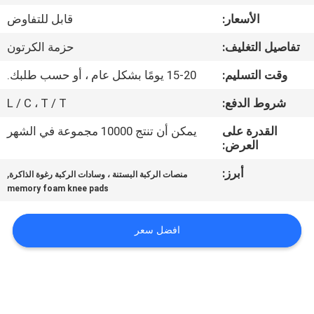
الجودة
الأسعار:
قابل للتفاوض
تفاصيل التغليف:
حزمة الكرتون
اتصل
بنا
وقت التسليم:
15-20 يومًا بشكل عام ، أو حسب طلبك.
شروط الدفع:
L / C ، T / T
أخبار
القدرة على
يمكن أن تنتج 10000 مجموعة في الشهر
العرض:
اطلب
أبرز:
,
منصات الركبة البستنة ، وسادات الركبة رغوة الذاكرة
اقتباس
memory foam knee pads
افضل سعر
خريطة
الموقع
PRIVACY