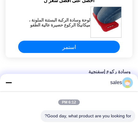
احصل على افضل سعر ل
لوحة وسادة الركبة البستنة الملونة ،
ميكانيكا الركوع حصيرة عالية الطفو
استمر
وسادة ركوع إسفنجية
sales
وسادة الركوع المقاومة للماء من إسفنج إيفا فوم جاردن لمكافحة التعب
أداة منزلية للحدائق من إسفنج EVA القابل لإعادة الاستخدام
6:12 PM
وسادة الركوع الرغوية الواقية للركبة مع مقبض
Good day, what product are you looking for?
فئات شعبية
جميع