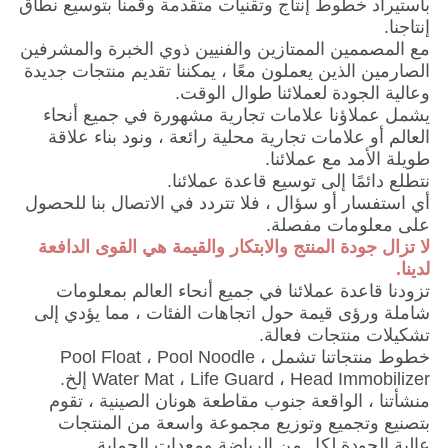
باستيراد خطوط إنتاج وتقنيات متقدمة وقمنا بتوسيع نطاق
إنتاجنا.
مع المصممين الممتازين والفنيين ذوي الخبرة والمشرفين
الصارمين الذين يعملون معًا ، يمكننا تقديم منتجات جديدة
وعالية الجودة لعملائنا طوال الوقت.
يشمل عملاؤنا علامات تجارية مشهورة في جميع أنحاء
العالم أو علامات تجارية محلية رائعة ، ونود بناء علاقة
طويلة الأمد مع عملائنا.
نتطلع دائمًا إلى توسيع قاعدة عملائنا.
أي استفسار أو سؤال ، فلا تتردد في الاتصال بنا للحصول
على معلومات مفصلة.
لا تزال جودة المنتج والابتكار والقيمة هي القوى الدافعة
لدينا.
تزودنا قاعدة عملائنا في جميع أنحاء العالم بمعلومات
شاملة ورؤى قيمة حول اتجاهات الفئات ، مما يؤدي إلى
تشكيلات منتجات فعالة.
خطوط منتجاتنا تشمل Pool Float ، Pool Noodle ،
Water Mat ، Life Guard ، Head Immobilizer إلخ.
منشأتنا ، الواقعة جنوب مقاطعة هونان الصينية ، تقوم
بتصنيع وتجميع وتوزيع مجموعة واسعة من المنتجات
عالية الجودة لكل من الرياضة ومعدات الحماية.