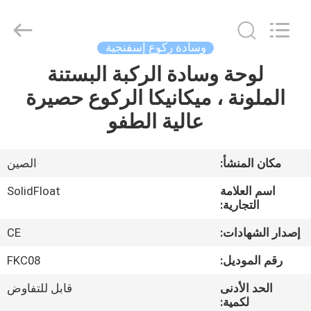
2026
Guangzhou
SolidFloat
Industries
Inc..
وسادة ركوع إسفنجية
All
Rights
لوحة وسادة الركبة البستنة
المنزل
Reserved.
الملونة ، ميكانيكا الركوع حصيرة
المنتجات
عالية الطفو
حولنا
مكان المنشأ:
الصين
اسم العلامة
SolidFloat
جولة
التجارية:
في
إصدار الشهادات:
CE
المصنع
رقم الموديل:
FKC08
الحد الأدنى
قابل للتفاوض
مراقبة
لكمية: