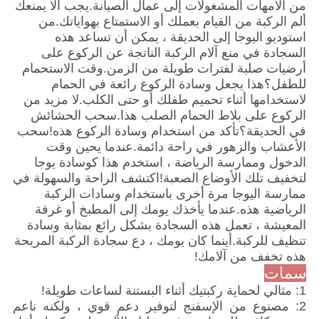
من الأمهات المشغولات إلى عمال الصيانة.يجب ألا يمنعك
ألم الركبة من القيام بعملك أو الاستمتاع بهواياتك.من
استوديو اليوجا إلى الحديقة ، يمكن أن تساعد هذه
السجادة في منع آلام الركبة الناتجة عن الركوع على
أرضيات صلبة لفترات طويلة من الزمن.وقت الاستحمام
للطفل؟هذا يجعل وسادة الركوع رائعة في الحمام
لاستخدامها أثناء تحميم طفلك أو حتى الكلب.لا مزيد من
الركوع على بلاط الحمام الصلب هذا.سحب الحشائش
في الحديقة؟تأكد من استخدام وسادة الركوع هذه!سحب
الأعشاب والزهور في راحة دائمة.عندما يحين وقت
الدخول وممارسة الرياضة ، استخدم هذا كوسادة يوجا
لتخفيف تلك الأوضاع الصعبة!اكتشف الراحة والسهولة في
ممارسة اليوجا مرة أخرى باستخدام وسادات الركبة
الرياضية هذه.عندما يأخذك يومك إلى المطبخ أو غرفة
المعيشة ، تعمل هذه السجادة بشكل رائع بمثابة وسادة
تنظيف للركبة.أينما كان يومك ، دع سجادة الركبة المريحة
هذه تخفف من آلامك!
سمات
1: مثالي لحماية ركبتيك أثناء البستنة لساعات طويلة!
2: مصنوع من الإسفنج لتوفير دعم قوي ، ولكنه ناعم