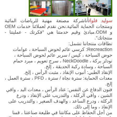
سوليد فلوات
أنا
شركة مصنعة مهنية للرياضات المائية
ومنتجات الحماية المائية.نحن نقدم لعملائنا خدمات OEM
و ODM.مبادئ وقيم خدمتنا هي "فكرتك - عمليتنا -
منتجاتك".
نطاقات منتجاتنا تشمل:
Recreaction: كرسي عائم لحوض السباحة ، عوامات
حوض السباحة ، كيس / سرير عائم لحوض السباحة ،
نودلز بركة ، NeckDoodle ، سرج تعويم ، مبرد حمام
السباحة ، وسادة ركبة الحديقة ، إلخ.
الإنقاذ الطبي: أنبوب الإنقاذ ، مثبت الرأس ، إلخ.
معدات الحماية: سترة نجاة / سترة ، PFD ، سترة العمل ،
إلخ.
فنون الدفاع عن النفس: عتاد الرأس ، معدات اليد ، واقي
الشين ، واقي الركلة ، والتدريب على الإنفاذ ، ودرع
الركلة ، ودرع الساعد ، والهدف الصغير ، والتدريب على
الإنفاذ ، وما إلى ذلك.
من أجل الحفاظ على مكانتنا في طليعة صناعتنا ، قمنا