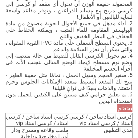
المحمولة خفيفة الوزن أن تحول أي مقعد أو كرسي إلى
كرسي مريح مع مساند للذراعين ، وتوفر مقاعد واسعة
للغاية للبالغين أو الأطفال!
2. أداء مذهل في جميع الأحوال الجوية مصنوع من مادة
البوليستر المقاومة للماء المتينة ، ويمكنه الحفاظ على
الجفاف في المطر الخفيف والثلج
3. يحتوي السطح السفلي على مادة PVC القوية المقواة ،
والتي يمكن أن تعزز السلامة والدعم
4. تم تحويل الكرسي القابل للضبط من حالة منتصبة إلى
وضع نوم مسطح لإيجاد الوضع المثالي لتجنب الألم في
أجزاء الجسم المختلفة
5. صغير الحجم وسهل الحمل ، تمامًا مثل حقيبة الظهر -
يتيح لك المقعد البسيط متعدد الإمكانات الجلوس وحزم
أمتعتك والذهاب بعيدًا في ثوانٍ قليلة!
6. تم تعليق حزامي كتف متينين على الكتفين للحمل بدون
استخدام اليدين
بحجم
كرسي استاد ساخن / كرسي
كرسي استاد ساخن / كرسي
استاد / كرسي استاد vip
استاد / كرسي استاد vip
مدى التطبيق
ملعب وقاعة ومسرح ودار
أوبرا وخارجية وداخلية