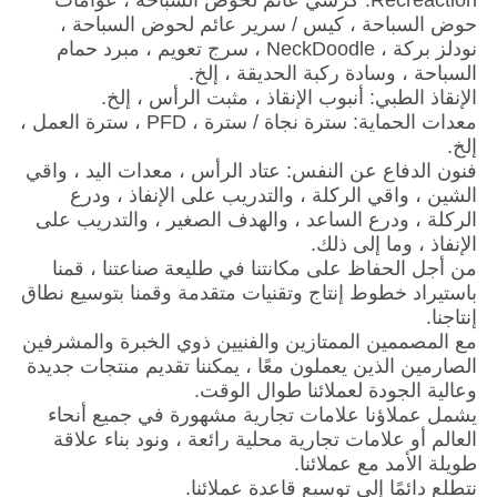
Recreaction: كرسي عائم لحوض السباحة ، عوامات
حوض السباحة ، كيس / سرير عائم لحوض السباحة ،
نودلز بركة ، NeckDoodle ، سرج تعويم ، مبرد حمام
السباحة ، وسادة ركبة الحديقة ، إلخ.
الإنقاذ الطبي: أنبوب الإنقاذ ، مثبت الرأس ، إلخ.
معدات الحماية: سترة نجاة / سترة ، PFD ، سترة العمل ،
إلخ.
فنون الدفاع عن النفس: عتاد الرأس ، معدات اليد ، واقي
الشين ، واقي الركلة ، والتدريب على الإنفاذ ، ودرع
الركلة ، ودرع الساعد ، والهدف الصغير ، والتدريب على
الإنفاذ ، وما إلى ذلك.
من أجل الحفاظ على مكانتنا في طليعة صناعتنا ، قمنا
باستيراد خطوط إنتاج وتقنيات متقدمة وقمنا بتوسيع نطاق
إنتاجنا.
مع المصممين الممتازين والفنيين ذوي الخبرة والمشرفين
الصارمين الذين يعملون معًا ، يمكننا تقديم منتجات جديدة
وعالية الجودة لعملائنا طوال الوقت.
يشمل عملاؤنا علامات تجارية مشهورة في جميع أنحاء
العالم أو علامات تجارية محلية رائعة ، ونود بناء علاقة
طويلة الأمد مع عملائنا.
نتطلع دائمًا إلى توسيع قاعدة عملائنا.