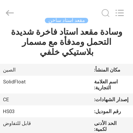
2026
Guangzhou
SolidFloat
Industries
Inc..
مقعد استاد ساخن
All
Rights
وسادة مقعد استاد فاخرة شديدة
المنزل
Reserved.
التحمل ومدفأة مع مسمار
المنتجات
بلاستيكي خلفي
حولنا
مكان المنشأ:
الصين
اسم العلامة
SolidFloat
جولة
التجارية:
في
إصدار الشهادات:
CE
المصنع
رقم الموديل:
HS03
الحد الأدنى
قابل للتفاوض
مراقبة
لكمية: