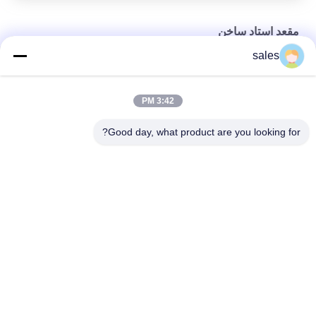
مقعد استاد ساخن
sales
مقعد استاد مخصص ، مقعد مقعد مع دعم خلفي
مبيض داخلي وسادة مقعد كرة القدم سهلة الحمل
3:42 PM
وسادة مقعد استاد لاسلكية للتدفئة بدون مجهود تحمل المواد البلاستيكية
Good day, what product are you looking for?
فئات شعبية
جميع
الحصير العائمة لحمام 
عوامات لحمام 
السباحة
السباحة من الفوم
كرسي حمام السباحة 
نودلز فوم بول
الرغوي
سترة نجاة من الفوم
سرج بركة رغوة