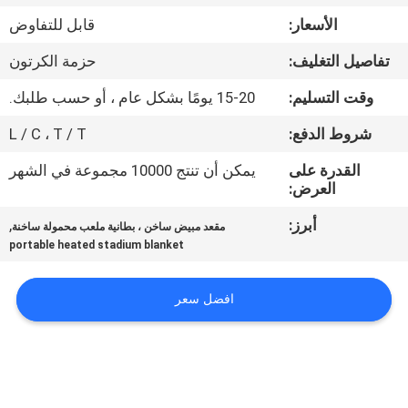
الجودة
الأسعار:
قابل للتفاوض
تفاصيل التغليف:
حزمة الكرتون
اتصل
بنا
وقت التسليم:
15-20 يومًا بشكل عام ، أو حسب طلبك.
شروط الدفع:
L / C ، T / T
أخبار
القدرة على
يمكن أن تنتج 10000 مجموعة في الشهر
العرض:
اطلب
أبرز:
,
مقعد مبيض ساخن ، بطانية ملعب محمولة ساخنة
اقتباس
portable heated stadium blanket
افضل سعر
خريطة
الموقع
PRIVACY