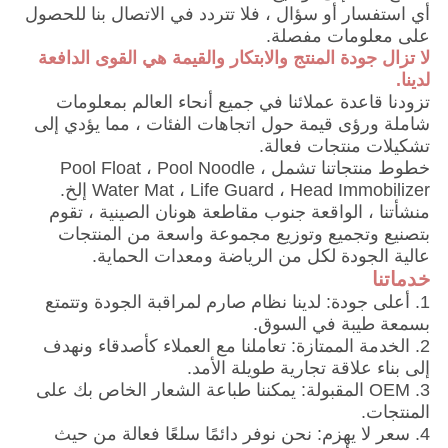
أي استفسار أو سؤال ، فلا تتردد في الاتصال بنا للحصول
على معلومات مفصلة.
لا تزال جودة المنتج والابتكار والقيمة هي القوى الدافعة
لدينا.
تزودنا قاعدة عملائنا في جميع أنحاء العالم بمعلومات
شاملة ورؤى قيمة حول اتجاهات الفئات ، مما يؤدي إلى
تشكيلات منتجات فعالة.
خطوط منتجاتنا تشمل Pool Float ، Pool Noodle ،
Water Mat ، Life Guard ، Head Immobilizer إلخ.
منشأتنا ، الواقعة جنوب مقاطعة هونان الصينية ، تقوم
بتصنيع وتجميع وتوزيع مجموعة واسعة من المنتجات
عالية الجودة لكل من الرياضة ومعدات الحماية.
خدماتنا
1. أعلى جودة: لدينا نظام صارم لمراقبة الجودة وتتمتع
بسمعة طيبة في السوق.
2. الخدمة الممتازة: تعاملنا مع العملاء كأصدقاء ونهدف
إلى بناء علاقة تجارية طويلة الأمد.
3. OEM المقبولة: يمكننا طباعة الشعار الخاص بك على
المنتجات.
4. سعر لا يهزم: نحن نوفر دائمًا سلعًا فعالة من حيث