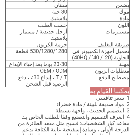
يضمن
سنتان
موك
30 حبة
مادة
بلاستيك
اللون
حسب الطلب
مستلزمات
أرجل حديدية / مسمار
بلاستيك
طريقة التغليف
حزمة الكرتون
تحميل أجهزة الكمبيوتر في
530/1280/1280 قطعة
الحاوية (20 '/ 40' / 40HQ)
مهلة
20-30 يوما بعد إحياء الإيداع
متطلبات الزبون
OEM / ODM
مصطلح الدفع
T / T ، إيداع 30٪ ، دفع
الرصيد قبل الشحن
يمكننا القيام به
1. سعر تنافسي
2. مواد صديقة للبيئة / مادة خضراء
3. التصميم الحديث ، واجهة بسيطة
4. العرف التصميم والتصنيع وفقا للطلب الخاص بك
مقاعد كبار الشخصيات: فسيح مثل مقعد الطائرة من
الدرجة الأولى ، وسادة إسفنجية عالية الكثافة تدعم