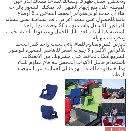
وتحتضن أسفل ظهرك ولسانك.تساعد مساند الذراعين
المبطنة على منع إجهاد الظهر ، لذا يمكنك الشعور بالراحة
أثناء أي حدث أو نزهة.يأتي المقعد الساخن بـ 6 أوضاع
مائلة.للحصول على مقعد أعرض ، قم ببساطة بطي مساند
الذراعين للأسفل واستمتع ب 20 بوصة من الراحة
المبطنة.كما أن المقعد قابل للحمل ومضغوط للغاية لحمله
وتخزينه بسهولة
تخزين كبير ومقاوم للماء: يأتي بجيب واحد كبير الحجم
للأغراض الأكبر و 3 جيوب أصغر للعناصر الصغيرة للوصول
السريع.أيضًا ، تحافظ على مشروبك من الانسكاب
باستخدام حامل الأكواب المخفي.مع قاع مقاوم للماء
ومادة مقاومة للماء ، فهو مثالي لحمايتك من المبيضات
الرطبة.
تعليمات