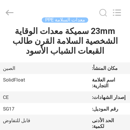
2026
Guangzhou
SolidFloat
Industries
Inc..
معدات السلامة PPE
All
Rights
23mm سميكة معدات الوقاية
المنزل
Reserved.
الشخصية السلامة القرن طالب
المنتجات
القبعات الشباب الأسود
حولنا
مكان المنشأ:
الصين
اسم العلامة
SolidFloat
جولة
التجارية:
في
إصدار الشهادات:
CE
المصنع
رقم الموديل:
SG17
الحد الأدنى
قابل للتفاوض
مراقبة
لكمية: