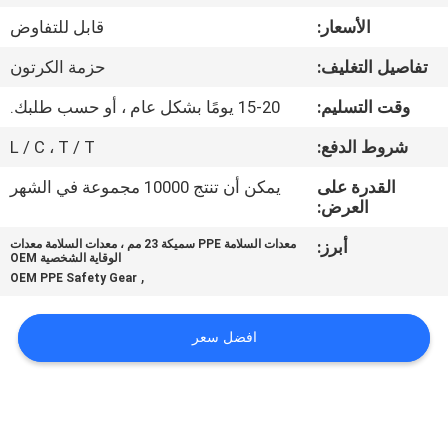
الجودة
الأسعار:
قابل للتفاوض
تفاصيل التغليف:
حزمة الكرتون
اتصل
بنا
وقت التسليم:
15-20 يومًا بشكل عام ، أو حسب طلبك.
شروط الدفع:
L / C ، T / T
أخبار
القدرة على
يمكن أن تنتج 10000 مجموعة في الشهر
العرض:
اطلب
أبرز:
معدات السلامة PPE سميكة 23 مم ، معدات السلامة معدات
الوقاية الشخصية OEM
اقتباس
,
OEM PPE Safety Gear
خريطة
افضل سعر
الموقع
PRIVACY