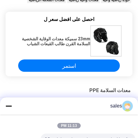
خوذة رياضية واقية
معدات واقية رياضية
معدات السلامة الرياضية
احصل على افضل سعر ل
23mm سميكة معدات الوقاية الشخصية
السلامة القرن طالب القبعات الشباب
الأسود
استمر
معدات السلامة PPE
درع وجه خوذة التايكوندو المرن باللون الأحمر مع حزام من النايلون
sales
خوذة التايكوندو للملاكمة مصنوعة من مادة EVA واقي للوجه بالكامل
11:13 PM
ذكر أنثى واقية خوذة معدات الحماية الشخصية معدات السلامة تايكواندو
درع