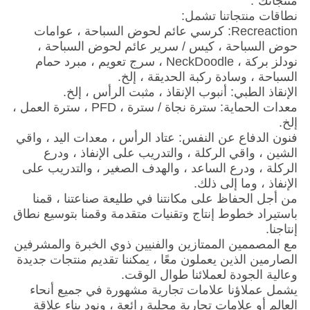
منتجاتك".
نطاقات منتجاتنا تشمل:
Recreaction: كرسي عائم لحوض السباحة ، عوامات
حوض السباحة ، كيس / سرير عائم لحوض السباحة ،
نودلز بركة ، NeckDoodle ، سرج تعويم ، مبرد حمام
السباحة ، وسادة ركبة الحديقة ، إلخ.
الإنقاذ الطبي: أنبوب الإنقاذ ، مثبت الرأس ، إلخ.
معدات الحماية: سترة نجاة / سترة ، PFD ، سترة العمل ،
إلخ.
فنون الدفاع عن النفس: عتاد الرأس ، معدات اليد ، واقي
الشين ، واقي الركلة ، والتدريب على الإنفاذ ، ودرع
الركلة ، ودرع الساعد ، والهدف الصغير ، والتدريب على
الإنفاذ ، وما إلى ذلك.
من أجل الحفاظ على مكانتنا في طليعة صناعتنا ، قمنا
باستيراد خطوط إنتاج وتقنيات متقدمة وقمنا بتوسيع نطاق
إنتاجنا.
مع المصممين الممتازين والفنيين ذوي الخبرة والمشرفين
الصارمين الذين يعملون معًا ، يمكننا تقديم منتجات جديدة
وعالية الجودة لعملائنا طوال الوقت.
يشمل عملاؤنا علامات تجارية مشهورة في جميع أنحاء
العالم أو علامات تجارية محلية رائعة ، ونود بناء علاقة