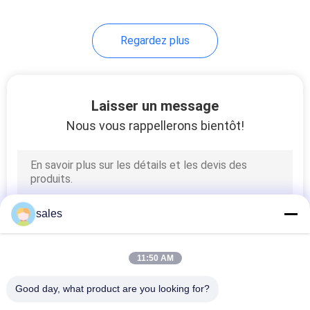
10
Regardez plus
Refroidisseur de
flottement de bière
Laisser un message
Nous vous rappellerons bientôt!
23
Coussin
sales
d'agenouillement de
mousse
11:50 AM
Good day, what product are you looking for?