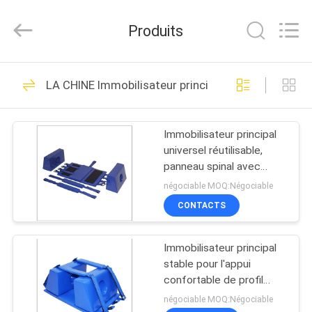
-
2026
Guangzhou
Produits
SolidFloat
Industries
Inc..
All
Rights
À
43
Reserved.
LA CHINE Immobilisateur principal universel
LA
Flotteurs de piscine
MAISON
de mousse
Immobilisateur principal
universel réutilisable,
PRODUITS
panneau spinal avec
l'immobilisateur principal
négociable MOQ:Négociable
À
CONTACTS
32
PROPOS
Tapis de flottement
Immobilisateur principal
DE
stable pour l'appui
de piscine de
NOUS
confortable de profil
anatomique de panneau
négociable MOQ:Négociable
mousse