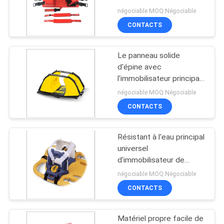
secours avec X Ray
négociable MOQ:Négociable
DEMANDEZ
CONTACTS
UN DEVIS
32
Selle de piscine de
Le panneau solide
PLAN
d'épine avec
mousse
DU
l'immobilisateur principal
et attache non
négociable MOQ:Négociable
SITE
l'absorption d'eau
CONTACTS
PRIVACY
Résistant à l'eau principal
25
POLICY
universel
Gilet de vie de
d'immobilisateur de
patients avec la civière
négociable MOQ:Négociable
mousse
de scoop
CONTACTS
Matériel propre facile de