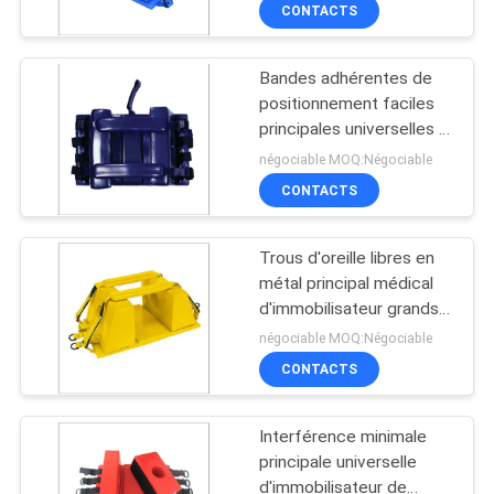
arrière
CONTACTS
VISITE
DE
Bandes adhérentes de
L'USINE
43
positionnement faciles
principales universelles à
Nouilles de piscine
haute densité d'individu
CONTRÔLE
négociable MOQ:Négociable
de mousse
d'immobilisateur
CONTACTS
DE
LA
Trous d'oreille libres en
QUALITÉ
métal principal médical
d'immobilisateur grands
21
pour la surveillance
négociable MOQ:Négociable
NOUS
Canapé de piscine
CONTACTS
CONTACTER
de mousse
Interférence minimale
NOUVELLES
principale universelle
d'immobilisateur de