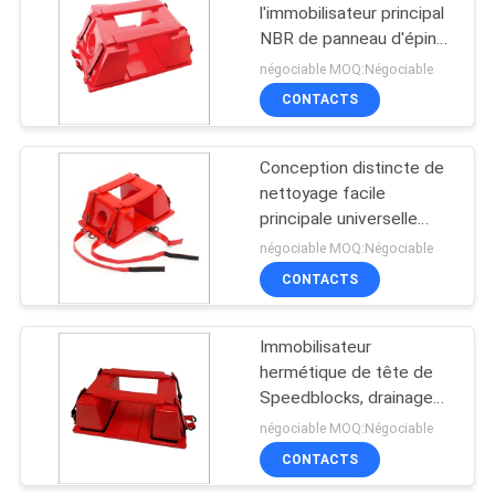
l'immobilisateur principal
NBR de panneau d'épine
10
de revêtement en
négociable MOQ:Négociable
plastique
Maître nageur
CONTACTS
Rescue Tube
Conception distincte de
nettoyage facile
principale universelle
légère d'immobilisateur
négociable MOQ:Négociable
CONTACTS
16
Immobilisateur
Immobilisateur
hermétique de tête de
principal universel
Speedblocks, drainage
de bloc principal de
négociable MOQ:Négociable
Spineboard non
CONTACTS