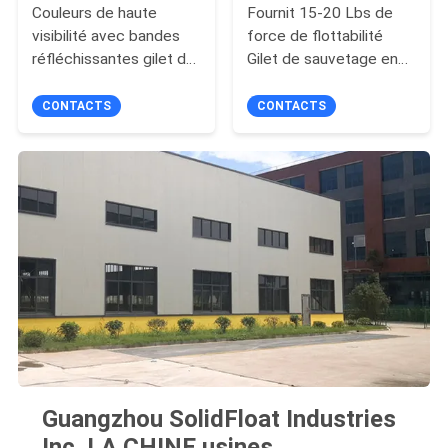
Couleurs de haute
Fournit 15-20 Lbs de
visibilité avec bandes
force de flottabilité
réfléchissantes gilet de
Gilet de sauvetage en
sauvetage en mousse
mousse flottante
fournit 15 à 20 livres de
Environ 1,5 Lbs
CONTACTS
CONTACTS
force de flottaison idéal
Équipement de sécurité
pour la sécurité de l'eau
aquatique léger et
durable
Guangzhou SolidFloat Industries
Inc. LA CHINE usines