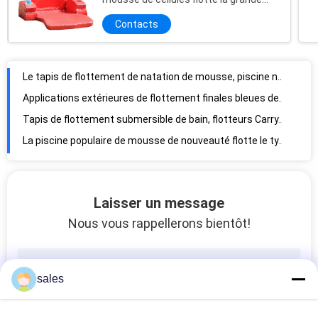
capacité de charge avec des supports
Contacts
de tasse
Le tapis de flottement de natation de mousse, piscine non gonflable flotte le divertissement anticorrosion
Applications extérieures de flottement finales bleues de Mat Extra Carbon Bond For de piscine
Tapis de flottement submersible de bain, flotteurs Carry With Special Coating facile de l'eau d'amusement
La piscine populaire de mousse de nouveauté flotte le type solide de Sit Up Recreational Hear Binding
La piscine molle de loisirs flotte la résistance de larme élevée fonctionnelle multi imprimable
La piscine de mousse flotte la surface régénératrice d'ondulation avec la pièce d'oreiller d'appui-tête
Flotteurs blancs de piscine d'été, image modelée faite sur commande de flotteur insubmersible de piscine
Laisser un message
L'isolation thermique supérieure d'anti de mousse nouilles corrompues de piscine unique imperméabilisent
Nous vous rappellerons bientôt!
Outils résistants aux chocs d'aide à la formation de nouilles de piscine de tuyau différents
Rougeoient le produit chimique personnalisé par Gray Circle Styrofoam Pool Noodles vert résistant
sales
Flotteur surdimensionné de piscine de mousse de mémoire, excellente élasticité de nouilles solides de piscine
Le type solide cylindrique doux de mousse de biens d'amusement de nouilles bleues de piscine a plongé