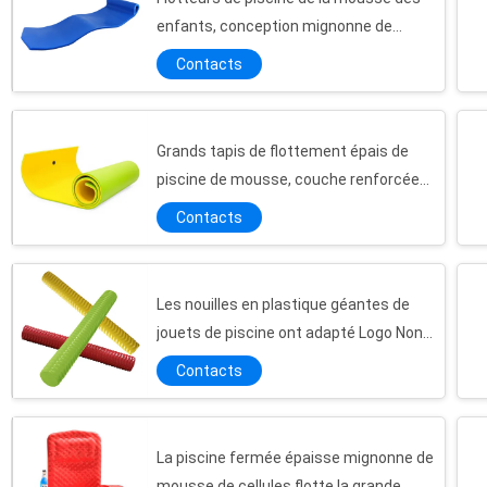
enfants, conception mignonne de
cellules d'Aqua Cell Pool Float Closed
Contacts
Grands tapis de flottement épais de
piscine de mousse, couche renforcée
stable UV de protection de l'eau de
Contacts
mousse
Les nouilles en plastique géantes de
jouets de piscine ont adapté Logo Non
Absorbent aux besoins du client
Contacts
La piscine fermée épaisse mignonne de
mousse de cellules flotte la grande