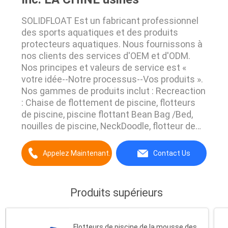
SOLIDFLOAT Est un fabricant professionnel
des sports aquatiques et des produits
protecteurs aquatiques. Nous fournissons à
nos clients des services d'OEM et d'ODM.
Nos principes et valeurs de service est «
votre idée--Notre processus--Vos produits ».
Nos gammes de produits inclut : Recreaction
: Chaise de flottement de piscine, flotteurs
de piscine, piscine flottant Bean Bag /Bed,
nouilles de piscine, NeckDoodle, flotteur de
selle, refroidisseur de piscine, protection de
genou de jardin, etc. Délivrance médicale :
Appelez Maintenant.
Contact Us
Tube de délivrance, immobilisateur principal,
etc. Matériel de protection : ...
Produits supérieurs
Flotteurs de piscine de la mousse des