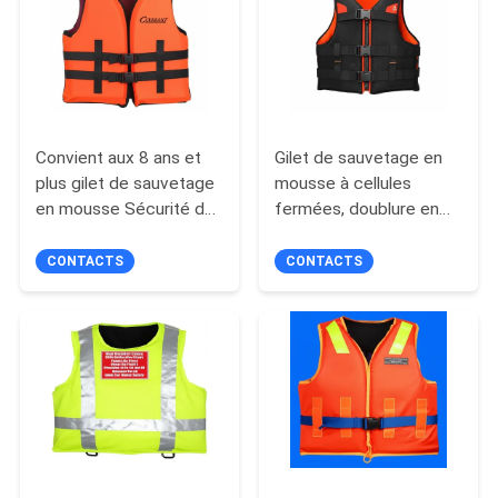
DEMANDEZ
UN DEVIS
PLAN
Convient aux 8 ans et
Gilet de sauvetage en
DU
plus gilet de sauvetage
mousse à cellules
en mousse Sécurité de
fermées, doublure en
SITE
l'eau et flottation
mesh respirant, conçu
Essentiel pour les
pour un confort maximal
CONTACTS
CONTACTS
PRIVACY
activités aquatiques
et la sécurité aquatique
récréatives
POLICY