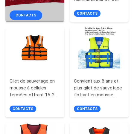
VISITE
facile à ranger parfaite
pour la détente estivale
DE
CONTACTS
CONTACTS
L'USINE
CONTRÔLE
DE
LA
QUALITÉ
Gilet de sauvetage en
Convient aux 8 ans et
mousse à cellules
plus gilet de sauvetage
NOUS
fermées offrant 15-20
flottant en mousse
lb de force de
utilisant de la mousse
CONTACTER
flottabilité, adapté aux
en cellule fermée pour
CONTACTS
CONTACTS
équipements de
la sécurité et les
NOUVELLES
sécurité marine
activités aquatiques
professionnels
confortables