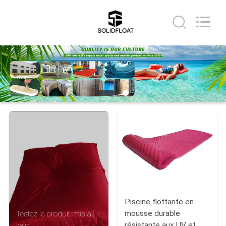
-
2026
Guangzhou
SolidFloat
Industries
Inc..
All
Rights
À
Reserved.
LA
MAISON
PRODUITS
À
PROPOS
DE
NOUS
Piscine flottante en
mousse durable
Testez le produit mis à
résistante aux UV et
jour