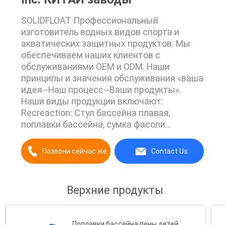
SOLIDFLOAT Профессиональный
изготовитель водных видов спорта и
акватических защитных продуктов. Мы
обеспечиваем наших клиентов с
обслуживаниями OEM и ODM. Наши
принципы и значения обслуживания «ваша
идея--Наш процесс--Ваши продукты».
Наши виды продукции включают:
Recreaction: Стул бассейна плавая,
поплавки бассейна, сумка фасоли
бассейна плавая/кровать, лапши
бассейна, NeckDoodle, поплавок
Позвони сейчас же.
Contact Us
седловины, охладитель бассейна,
пусковая площадка колена сада, etc.
Медицинское спасение: Трубка спасения,
Верхние продукты
главный Immobilizer, etc. Защитное
оборудование: Спасательный жилет/
жилет, PFD, жилет работы, etc. ...
Поплавки бассейна пены детей,