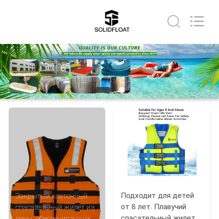
Guangzhou
SolidFloat
Industries
Inc..
All
Rights
Reserved.
ДОМОЙ
ПРОДУКТЫ
О
НАС
ЭКСКУРСИЯ
ПО
ЗАВОДУ
Подходит для детей
Закрытый клеточный
от 8 лет. Плавучий
спасательный жилет из
спасательный жилет
пены, обеспечивающий