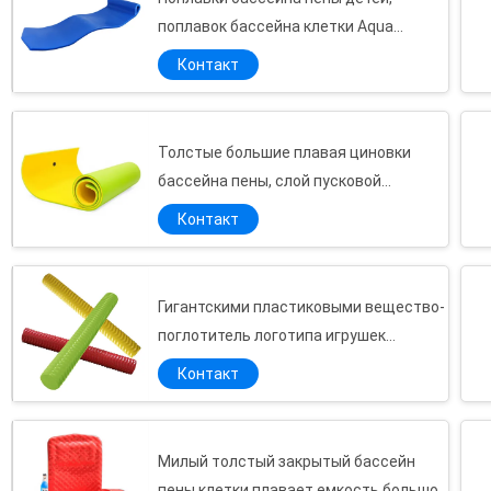
поплавок бассейна клетки Aqua
закрыли дизайн клетки милый
Контакт
Толстые большие плавая циновки
бассейна пены, слой пусковой
площадки воды пены
Контакт
ультрафиолетовый
стабилизированный усиленный
Гигантскими пластиковыми вещество-
поглотитель логотипа игрушек
бассейна подгонянный лапшами не
Контакт
Милый толстый закрытый бассейн
пены клетки плавает емкость большой