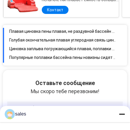
нагрузки с держателями чашки
Контакт
Плавая циновка пены плавая, не раздувной бассейн плавает развлекать коррозионностойкий
Голубая окончательная плавая углеродная связь циновки бассейна дополнительная для на открытом воздухе применений
Циновка заплыва погружающийся плавая, поплавки воды потехи легкие носит с особенным покрытием
Популярные поплавки бассейна пены новизны сидят вверх рекреационное слышат связывая твердый тип
Мягкий бассейн отдыха плавает Multi функциональное высокое сопротивление разрыва Printable
Бассейн пены плавает освежая поверхность пульсации с частью подушки заголовника
Белые поплавки бассейна лета, изображение непотопляемого поплавка бассейна изготовленное на заказ сделанное по образцу
Оставьте сообщение
Изоляция жары анти- коррумпированных лапш бассейна пены главная уникальная делает водостойким
Мы скоро тебе перезвоним!
Инструменты помощи тренировки индивидуального удара лапш бассейна трубы устойчивые
Накаляют зеленые серые лапши бассейна стиропора круга персонализировали химическое устойчивое
Слишком большой поплавок бассейна пены памяти, упругость твердых лапш бассейна превосходная
sales
Лапш бассейна пены потехи тип нежность прочных голубых цилиндрический твердый окунул
Bendable 3 дюйма лапши бассейна пены 4 дюймов, жидкий PVC NBR лапш бассейна