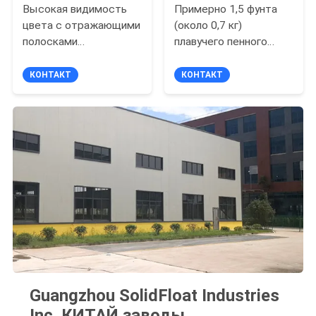
Высокая видимость
Примерно 1,5 фунта
цвета с отражающими
(около 0,7 кг)
полосками
плавучего пенного
Пенообразовательный
спасательного жилета,
жилет предлагает
обеспечивающего
КОНТАКТ
КОНТАКТ
дышащую сетку
плавучесть 15-20
подкладки и легкое
фунтов (около 7-9 кг),
мытье руками с
легкий, прочный и
мягким мылом
предназначенный для
обслуживания
безопасности на воде
Guangzhou SolidFloat Industries
Inc. КИТАЙ заводы