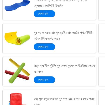
ক্লোজড সেল কিউট ডিজাইন
যোগাযোগ
পুরু বড় ভাসমান ফোম পুল ম্যাট, ফোম ওয়াটার প্যাড ইউভি
স্টেবল রিইনফোর্সড লেয়ার
যোগাযোগ
দৈত্য প্লাস্টিক সুইমিং পুল খেলনা নুডলস কাস্টমাইজড লোগো
অ শোষক
যোগাযোগ
চতুর পুরু বন্ধ সেল ফোম পুল কাপ হোল্ডার সহ বড় লোড ক্ষমতা
ভাসছে