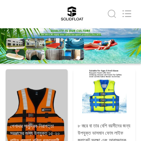
Guangzhou
SolidFloat
Industries
Inc..
All
Rights
Reserved.
বাড়ি
পণ্য
আমাদের
সম্বন্ধে
কারখানা
পরিদর্শন
৮ বছর বা তার বেশি বয়সীদের জন্য
পেশাদার সামুদ্রিক নিরাপত্তা
উপযুক্ত ভাসমান ফোম লাইফ
সরঞ্জামের জন্য উপযুক্ত ১৫-২০
গুণমান
জ্যাকেট সুরক্ষা এবং আরামদায়ক
পাউন্ড প্লবতা শক্তি প্রদানকারী