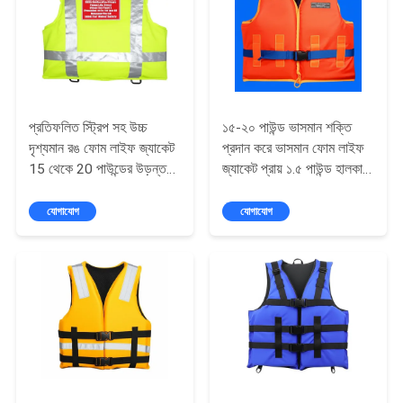
সাইট
ম্যাপ
PRIVACY
POLICY
প্রতিফলিত স্ট্রিপ সহ উচ্চ
১৫-২০ পাউন্ড ভাসমান শক্তি
দৃশ্যমান রঙ ফোম লাইফ জ্যাকেট
প্রদান করে ভাসমান ফোম লাইফ
15 থেকে 20 পাউন্ডের উড়ন্ত
জ্যাকেট প্রায় ১.৫ পাউন্ড হালকা
শক্তি সরবরাহ করে জল নিরাপত্তা
ওজনের টেকসই জল সুরক্ষা সরঞ্জাম
জন্য আদর্শ
যোগাযোগ
যোগাযোগ