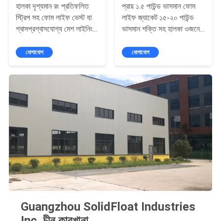
হালকা দৃশ্যমান রং প্রতিফলিত
প্রায় ১.৫ পাউন্ড ভাসমান ফোম
স্ট্রিপ সহ ফোম লাইফ ভেস্ট যা
লাইফ জ্যাকেট ১৫-২০ পাউন্ড
শ্বাসপ্রশ্বাসযোগ্য মেশ লাইনিং
ভাসমান শক্তি সহ হালকা ওজনের
এবং হালকা সাবান দিয়ে সহজে
টেকসই এবং জলের নিরাপত্তার
ধোয়ার সুবিধা প্রদান করে
জন্য
যোগাযোগ
যোগাযোগ
Guangzhou SolidFloat Industries
Inc. চীন কারখানা