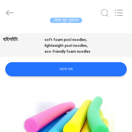
Guangzhou
SolidFloat
Industries
Inc..
All
ফোম পুল নুডলস
Rights
Reserved.
বাড়ি
হাইলাইট:
,
soft foam pool noodles
,
lightweight pool noodles
পণ্য
eco-friendly foam noodles
আমাদের
ভালো দাম
সম্বন্ধে
কারখানা
পরিদর্শন
গুণমান