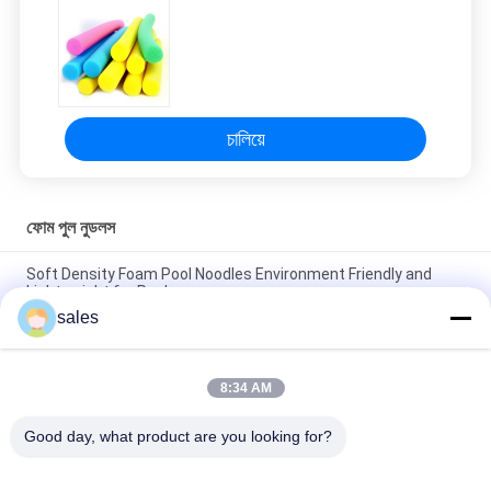
সাইট
ম্যাপ
PRIVACY
চালিয়ে
POLICY
ফোম পুল নুডলস
Soft Density Foam Pool Noodles Environment Friendly and
Lightweight for Pools
sales
Versatile Foam Large Pool Noodles for Endless Pool Games
and Activities
8:34 AM
Soft Density 70mm Foam Pool Noodles Durable and
Comfortable for Water Play
Good day, what product are you looking for?
সব