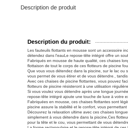
Description de produit
Description du produit:
Les fauteuils flottants en mousse sont un accessoire inc
détendez dans l'eauLe repose-tête intégré offre un souti
Fabriqués en mousse de haute qualité, ces chaises long
flottaison de tout le corps de ces flotteurs de piscine fo
Que vous vous détendez dans la piscine, sur le lac ou sur
vous permet de vous étirer et de vous détendre., tandi
Avec ces chaises de piscine flottantes, vous pouvez fac
flotteurs de piscine résisteront à une utilisation régulièr
Si vous voulez vous détendre après une longue journée ou
repose-tête intégré ajoute une touche de luxe à votre e
Fabriquées en mousse, ces chaises flottantes sont légère
piscine assure la stabilité et le confort, vous permett
Découvrez la relaxation ultime avec ces chaises longues 
simplement à vous détendre dans la piscine,Ces flotteur
pour la tête et le cou, vous permettant de vous détendre 
La forme rectangulaire et le repose-tête intégré de ces