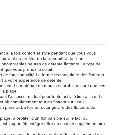
ent à la fois confort et style pendant que vous vous
re et de profiter de la tranquillité de l'eau.
d'innombrables heures de détente flottante.Le type de
ant que vous prenez le soleil.
et de fonctionnalité.La forme rectangulaire des flotteurs
rt à votre expérience de détente.
 sur l'eau.Le matériau en mousse durable assure que ces
 la plage.
t l'accessoire idéal pour toute activité liée à l'eau.Le
unir complètement tout en flottant sur l'eau.
n plein air.La forme rectangulaire des flotteurs de
e, à profiter d'un flot paisible sur le lac, ou
uesL'appui-tête intégré offre un soutien supplémentaire
us pouvez vous détendre et profiter de votre temps dans