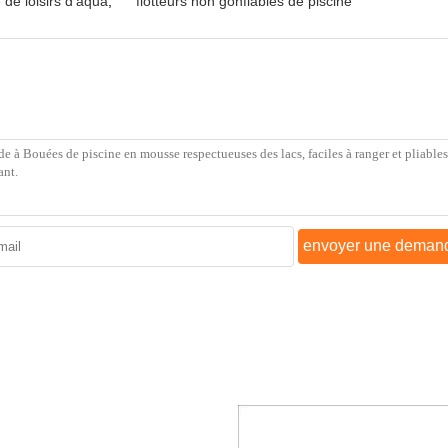
e de loisirs d'aqua
,
flotteurs non gonflables de piscine
envoyer une deman