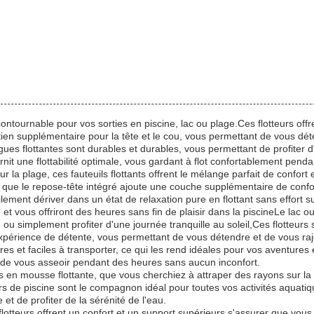
ontournable pour vos sorties en piscine, lac ou plage.Ces flotteurs offr
en supplémentaire pour la tête et le cou, vous permettant de vous détend
ues flottantes sont durables et durables, vous permettant de profiter 
urnit une flottabilité optimale, vous gardant à flot confortablement pend
 la plage, ces fauteuils flottants offrent le mélange parfait de confort 
s que le repose-tête intégré ajoute une couche supplémentaire de confo
ilement dériver dans un état de relaxation pure en flottant sans effort
e et vous offriront des heures sans fin de plaisir dans la piscineLe lac ou
 simplement profiter d'une journée tranquille au soleil,Ces flotteurs son
xpérience de détente, vous permettant de vous détendre et de vous raje
s et faciles à transporter, ce qui les rend idéales pour vos aventures e
ant de vous asseoir pendant des heures sans aucun inconfort.
en mousse flottante, que vous cherchiez à attraper des rayons sur la plag
s de piscine sont le compagnon idéal pour toutes vos activités aquatiq
et de profiter de la sérénité de l'eau.
 flotteurs offrent un confort et un support supérieurs.s'assurer que vo