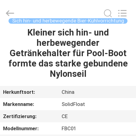
Guangzhou
SolidFloat
Industries
Inc..
All
Sich hin- und herbewegende Bier-Kühlvorrichtung
Rights
Reserved.
Kleiner sich hin- und
ZU
herbewegender
HAUSE
Getränkehalter für Pool-Boot
PRODUKTE
formte das starke gebundene
Nylonseil
ÜBER
UNS
Herkunftsort:
China
Markenname:
SolidFloat
WERKSBESICHTIGUNG
Zertifizierung:
CE
QUALITÄTSKONTROLLE
Modellnummer:
FBC01