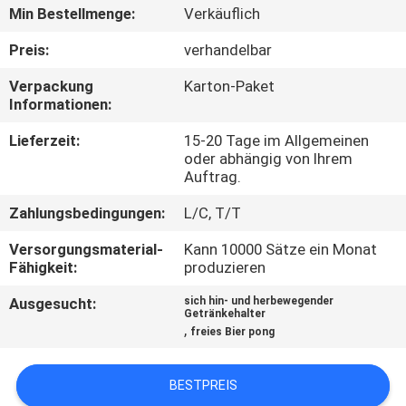
Min Bestellmenge:
Verkäuflich
KONTAKT
Preis:
verhandelbar
MIT
Verpackung
Karton-Paket
UNS
Informationen:
Lieferzeit:
15-20 Tage im Allgemeinen
NEUIGKEITEN
oder abhängig von Ihrem
Auftrag.
BITTE UM
Zahlungsbedingungen:
L/C, T/T
EIN
Versorgungsmaterial-
Kann 10000 Sätze ein Monat
Fähigkeit:
produzieren
ANGEBOT
Ausgesucht:
sich hin- und herbewegender
Getränkehalter
,
SITEMAP
freies Bier pong
BESTPREIS
PRIVACY