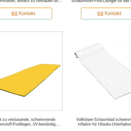
matten, einfach zu verstauen und
Schaumstoff-Pool-Lounger für das 
faltbar für Entspannung
Entspannungserlebnis
Kontakt
Kontakt
ht zu verstauende, schwimmende
Vollkörper-Schaumbad schwimm
mstoff-Poolliegen, UV-beständig,
Inflation für Urlaubs-Unterhaltu
langlebig für Entspannung
Freizeitaktivitäten