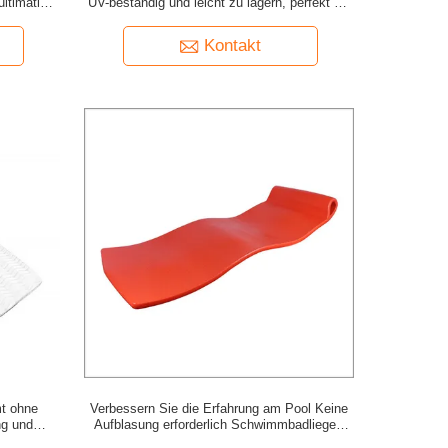
ultimative
UV-beständig und leicht zu lagern, perfekt für
die Sommerentspannung.
Kontakt
t ohne
Verbessern Sie die Erfahrung am Pool Keine
ng und
Aufblasung erforderlich Schwimmbadliegen
aus schwimmendem Schaum