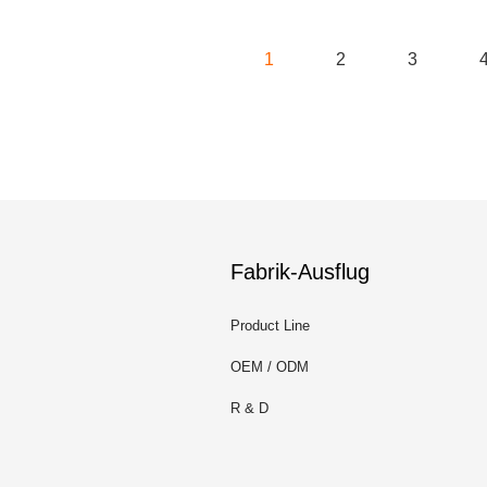
1
2
3
Fabrik-Ausflug
Product Line
OEM / ODM
R & D