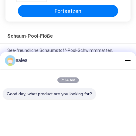
Fortsetzen
Schaum-Pool-Flöße
See-freundliche Schaumstoff-Pool-Schwimmmatten,
einfach zu verstauen und faltbar für Entspannung
sales
Lake Holiday Must-Have Schwimmende Schaumstoff-Pool-
Lounger für das ultimative Entspannungserlebnis
7:34 AM
Langlebige Schwimmbecken mit Schaumstoff, UV-beständig
Good day, what product are you looking for?
und leicht zu lagern, perfekt für die Sommerentspannung.
Beliebte Kategorien
Alle