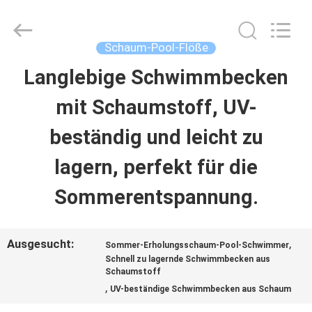
2026
Guangzhou
SolidFloat
Industries
Schaum-Pool-Flöße
Inc..
All
Langlebige Schwimmbecken
ZU
Rights
Reserved.
mit Schaumstoff, UV-
HAUSE
beständig und leicht zu
PRODUKTE
lagern, perfekt für die
Sommerentspannung.
ÜBER
UNS
Ausgesucht:
,
Sommer-Erholungsschaum-Pool-Schwimmer
Schnell zu lagernde Schwimmbecken aus
Schaumstoff
WERKSBESICHTIGUNG
,
UV-beständige Schwimmbecken aus Schaum