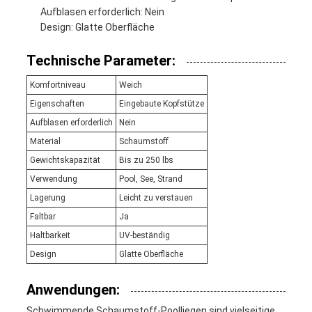
Aufblasen erforderlich: Nein
Design: Glatte Oberfläche
Technische Parameter:
Komfortniveau
Weich
Eigenschaften
Eingebaute Kopfstütze
Aufblasen erforderlich
Nein
Material
Schaumstoff
Gewichtskapazität
Bis zu 250 lbs
Verwendung
Pool, See, Strand
Lagerung
Leicht zu verstauen
Faltbar
Ja
Haltbarkeit
UV-beständig
Design
Glatte Oberfläche
Anwendungen:
Schwimmende Schaumstoff-Poolliegen sind vielseitige