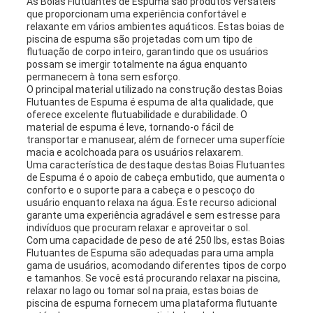
As Boias Flutuantes de Espuma são produtos versáteis
que proporcionam uma experiência confortável e
relaxante em vários ambientes aquáticos. Estas boias de
piscina de espuma são projetadas com um tipo de
flutuação de corpo inteiro, garantindo que os usuários
possam se imergir totalmente na água enquanto
permanecem à tona sem esforço.
O principal material utilizado na construção destas Boias
Flutuantes de Espuma é espuma de alta qualidade, que
oferece excelente flutuabilidade e durabilidade. O
material de espuma é leve, tornando-o fácil de
transportar e manusear, além de fornecer uma superfície
macia e acolchoada para os usuários relaxarem.
Uma característica de destaque destas Boias Flutuantes
de Espuma é o apoio de cabeça embutido, que aumenta o
conforto e o suporte para a cabeça e o pescoço do
usuário enquanto relaxa na água. Este recurso adicional
garante uma experiência agradável e sem estresse para
indivíduos que procuram relaxar e aproveitar o sol.
Com uma capacidade de peso de até 250 lbs, estas Boias
Flutuantes de Espuma são adequadas para uma ampla
gama de usuários, acomodando diferentes tipos de corpo
e tamanhos. Se você está procurando relaxar na piscina,
relaxar no lago ou tomar sol na praia, estas boias de
piscina de espuma fornecem uma plataforma flutuante