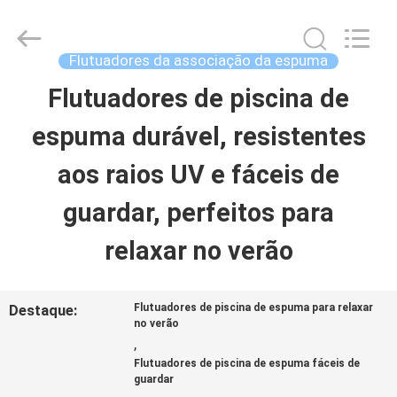
-
2026
Guangzhou
SolidFloat
Flutuadores da associação da espuma
Industries
Inc..
Flutuadores de piscina de
PARA
All
Rights
Reserved.
espuma durável, resistentes
CASA
aos raios UV e fáceis de
PRODUTOS
guardar, perfeitos para
relaxar no verão
SOBRE
NÓS
Destaque:
Flutuadores de piscina de espuma para relaxar
no verão
,
VISITA
Flutuadores de piscina de espuma fáceis de
guardar