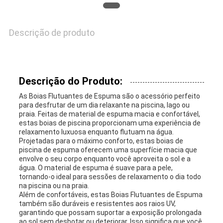
SOLICITE UM
ORÇAMENTO
Descrição de produto
MAPA
Descrição do Produto:
DO
As Boias Flutuantes de Espuma são o acessório perfeito
para desfrutar de um dia relaxante na piscina, lago ou
SITE
praia. Feitas de material de espuma macia e confortável,
estas boias de piscina proporcionam uma experiência de
relaxamento luxuosa enquanto flutuam na água.
Projetadas para o máximo conforto, estas boias de
PRIVACY
piscina de espuma oferecem uma superfície macia que
envolve o seu corpo enquanto você aproveita o sol e a
POLICY
água. O material de espuma é suave para a pele,
tornando-o ideal para sessões de relaxamento o dia todo
na piscina ou na praia.
Além de confortáveis, estas Boias Flutuantes de Espuma
também são duráveis e resistentes aos raios UV,
garantindo que possam suportar a exposição prolongada
ao sol sem desbotar ou deteriorar. Isso significa que você