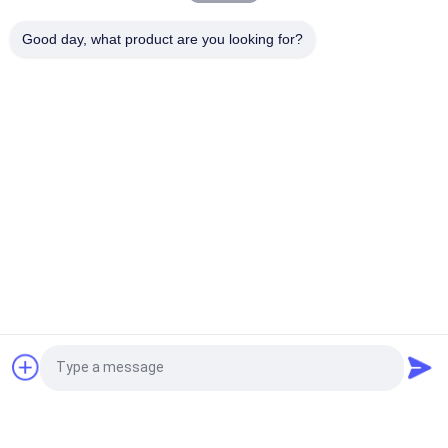
Dayanıklı Köpük Havuz Şamandıraları UV Işınlarına Dayanıklı ve
Good day, what product are you looking for?
Saklaması Kolay Yaz Rahatlaması İçin Mükemmel
Popüler Kategoriler
Tüm
Köpük Havuz 
Yüzer Köpük Havuz 
Şamandıraları
Paspasları
Köpük Havuz 
Köpük Havuz Eriştesi
Şezlong
Köpük Havuz Selesi
Köpük Can Yeleği
Cankurtaran 
Evrensel Kafa 
Teklif isteği
Kurtarma Tüpü
İmmobilizer