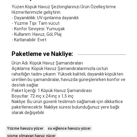
Yüzen Köpük Havuz Şezlonglarınızı Ürün Özelleştirme
Hizmetlerimizle geliştirin:
- Dayanıklılık: UV ışınlarına dayanıklı
- Yüzme Tipi: Tam vücut
- Konfor Seviyesi: Yumuşak
- Kullanım: Havuz, Göl, Plaj
- Katlanabilir: Evet
Paketleme ve Nakliye:
Ürün Adı: Köpük Havuz Şamandıraları
Açıklama: Köpük Havuz Şamandıralarımızla üstün
rahatlığın tadını çıkarın. Yüksek kaliteli, dayanıklı köpükten
üretilen bu şamandıralar, havuzda güneşlenirken konfor ve
destek sağlar.
Paket İçeriği: 1 Köpük Havuz Şamandırası
Boyutlar: 72 inç x 24 inç x 1,5 inç
Nakliye: Bu ürün güvenli teslimatı sağlamak için dikkatlice
paketlenecektir. Nakliye süresi bulunduğunuz yere bağlı
olarak değişebilir.
Yüzme havuzu yüzer
su eğlence havuzu yüzer
şişme olmayan havuz yüzer