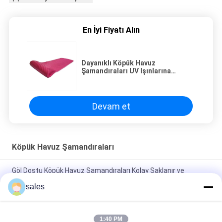
En İyi Fiyatı Alın
Dayanıklı Köpük Havuz
Şamandıraları UV Işınlarına
Dayanıklı ve Saklaması Kolay Yaz
Rahatlaması İçin Mükemmel
Devam et
Köpük Havuz Şamandıraları
Göl Dostu Köpük Havuz Şamandıraları Kolay Saklanır ve
Katlanabilir Rahatlama İçin
sales
Göl Tatilinde Mutlaka Olmalı Yüzen Köpükli Havuz Koltukları En
Son Rahatlama Deneyimi İçin
1:40 PM