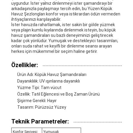
uygundur. İster yalnız dinlenmeyi ister şamandırayı bir
arkadaşınızla paylaşmayı tercih edin, bu Yüzen Köpük
Havuz Şezlongları konfor veya istikrardan ödün vermeden
ihtiyaçlarınızı karşılayabilir.
İster havuzda rahatlamak, ister sakin bir gölde yüzmek
veya plajın kumlu kıyılarında dinlenmek isteyin, bu köpük
havuz şamandıraları su bazlı deneyiminizi geliştirecek
kadar çok yönlüdür. Yumuşak ve destekleyici tasarımları,
onları suda rahat ve keyifli bir dinlenme seansı arayan
herkes için mükemmel bir seçim haline getirir.
Özellikler:
Ürün Adı: Köpük Havuz Şamandıraları
Dayanıklılık: UV ışınlarına dayanıklı
Yüzme Tipi: Tam vücut
Özellik: Tatil Eğlencesi ve Boş Zaman Ürünü
Şişirme Gerekli: Hayır
Tasarım: Pürüzsüz Yüzey
Teknik Parametreler:
Konfor Seviyesi
Yumuşak