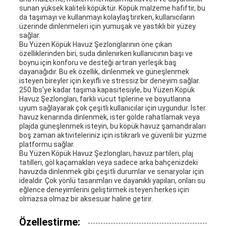
sunan yüksek kaliteli köpüktür. Köpük malzeme hafiftir, bu
da taşımayı ve kullanmayı kolaylaştırırken, kullanıcıların
üzerinde dinlenmeleri için yumuşak ve yastıklı bir yüzey
sağlar.
Bu Yüzen Köpük Havuz Şezlonglarının öne çıkan
özelliklerinden biri, suda dinlenirken kullanıcının başı ve
boynu için konforu ve desteği artıran yerleşik baş
dayanağıdır. Bu ek özellik, dinlenmek ve güneşlenmek
isteyen bireyler için keyifli ve stressiz bir deneyim sağlar.
250 lbs'ye kadar taşıma kapasitesiyle, bu Yüzen Köpük
Havuz Şezlongları, farklı vücut tiplerine ve boyutlarına
uyum sağlayarak çok çeşitli kullanıcılar için uygundur. İster
havuz kenarında dinlenmek, ister gölde rahatlamak veya
plajda güneşlenmek isteyin, bu köpük havuz şamandıraları
boş zaman aktiviteleriniz için istikrarlı ve güvenli bir yüzme
platformu sağlar.
Bu Yüzen Köpük Havuz Şezlongları, havuz partileri, plaj
tatilleri, göl kaçamakları veya sadece arka bahçenizdeki
havuzda dinlenmek gibi çeşitli durumlar ve senaryolar için
idealdir. Çok yönlü tasarımları ve dayanıklı yapıları, onları su
eğlence deneyimlerini geliştirmek isteyen herkes için
olmazsa olmaz bir aksesuar haline getirir.
Özelleştirme: