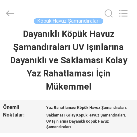
2026
Guangzhou
SolidFloat
Industries
Köpük Havuz Şamandıraları
Inc..
All
Dayanıklı Köpük Havuz
EVDE
Rights
Reserved.
Şamandıraları UV Işınlarına
ÜRÜN
Dayanıklı ve Saklaması Kolay
Yaz Rahatlaması İçin
BIZIM
Mükemmel
HAKKIMIZDA
Önemli
,
Yaz Rahatlaması Köpük Havuz Şamandıraları
FABRIKA
Noktalar:
,
Saklaması Kolay Köpük Havuz Şamandıraları
UV Işınlarına Dayanıklı Köpük Havuz
TURU
Şamandıraları