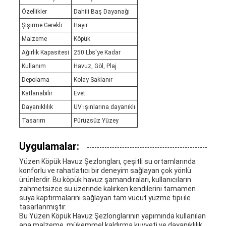
Özellikler
Dahili Baş Dayanağı
Şişirme Gerekli
Hayır
Malzeme
Köpük
Ağırlık Kapasitesi
250 Lbs'ye Kadar
Kullanım
Havuz, Göl, Plaj
Depolama
Kolay Saklanır
Katlanabilir
Evet
Dayanıklılık
UV ışınlarına dayanıklı
Tasarım
Pürüzsüz Yüzey
Uygulamalar:
Yüzen Köpük Havuz Şezlongları, çeşitli su ortamlarında
konforlu ve rahatlatıcı bir deneyim sağlayan çok yönlü
ürünlerdir. Bu köpük havuz şamandıraları, kullanıcıların
zahmetsizce su üzerinde kalırken kendilerini tamamen
suya kaptırmalarını sağlayan tam vücut yüzme tipi ile
tasarlanmıştır.
Bu Yüzen Köpük Havuz Şezlonglarının yapımında kullanılan
ana malzeme, mükemmel kaldırma kuvveti ve dayanıklılık