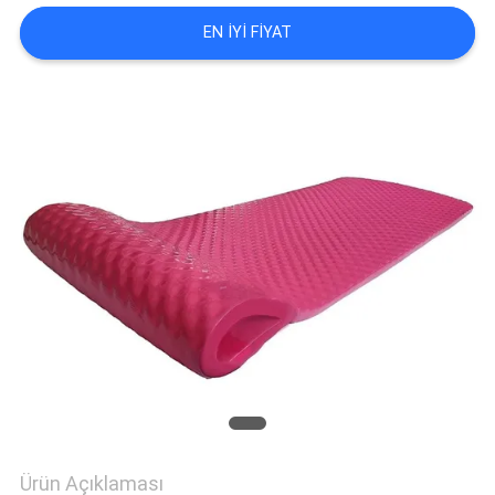
EN IYI FIYAT
KALITE
KONTROLÜ
BIZIMLE
İLETIŞIM
HABERLER
BIR
İNDIRIM
İSTE
Ürün Açıklaması