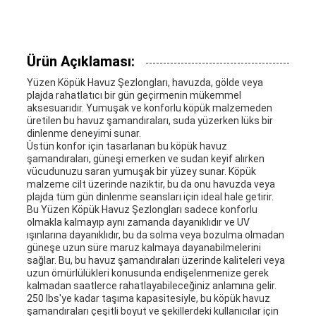
SITE
Ürün Açıklaması:
HARITASI
Yüzen Köpük Havuz Şezlongları, havuzda, gölde veya
plajda rahatlatıcı bir gün geçirmenin mükemmel
aksesuarıdır. Yumuşak ve konforlu köpük malzemeden
PRIVACY
üretilen bu havuz şamandıraları, suda yüzerken lüks bir
dinlenme deneyimi sunar.
POLICY
Üstün konfor için tasarlanan bu köpük havuz
şamandıraları, güneşi emerken ve sudan keyif alırken
vücudunuzu saran yumuşak bir yüzey sunar. Köpük
malzeme cilt üzerinde naziktir, bu da onu havuzda veya
plajda tüm gün dinlenme seansları için ideal hale getirir.
Bu Yüzen Köpük Havuz Şezlongları sadece konforlu
olmakla kalmayıp aynı zamanda dayanıklıdır ve UV
ışınlarına dayanıklıdır, bu da solma veya bozulma olmadan
güneşe uzun süre maruz kalmaya dayanabilmelerini
sağlar. Bu, bu havuz şamandıraları üzerinde kaliteleri veya
uzun ömürlülükleri konusunda endişelenmenize gerek
kalmadan saatlerce rahatlayabileceğiniz anlamına gelir.
250 lbs'ye kadar taşıma kapasitesiyle, bu köpük havuz
şamandıraları çeşitli boyut ve şekillerdeki kullanıcılar için