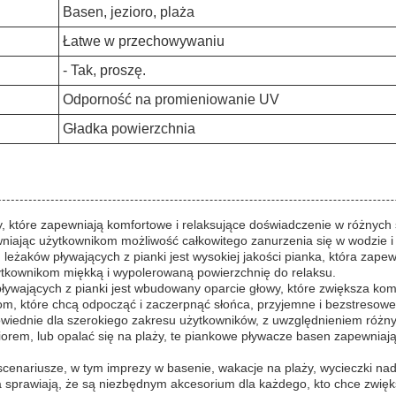
Basen, jezioro, plaża
Łatwe w przechowywaniu
- Tak, proszę.
Odporność na promieniowanie UV
Gładka powierzchnia
ty, które zapewniają komfortowe i relaksujące doświadczenie w różny
wniając użytkownikom możliwość całkowitego zanurzenia się w wodzie 
aków pływających z pianki jest wysokiej jakości pianka, która zapewn
żytkownikom miękką i wypolerowaną powierzchnię do relaksu.
ływających z pianki jest wbudowany oparcie głowy, które zwiększa komf
m, które chcą odpocząć i zaczerpnąć słońca, przyjemne i bezstresow
owiednie dla szerokiego zakresu użytkowników, z uwzględnieniem różnyc
orem, lub opalać się na plaży, te piankowe pływacze basen zapewniają 
i scenariusze, w tym imprezy w basenie, wakacje na plaży, wycieczki nad
a sprawiają, że są niezbędnym akcesorium dla każdego, kto chce zwię