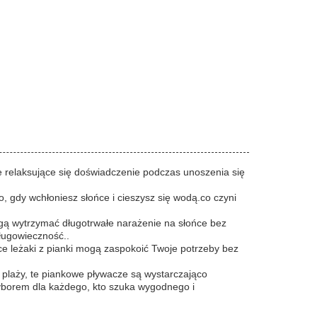
we relaksujące się doświadczenie podczas unoszenia się
, gdy wchłoniesz słońce i cieszysz się wodą.co czyni
mogą wytrzymać długotrwałe narażenie na słońce bez
ługowieczność..
ce leżaki z pianki mogą zaspokoić Twoje potrzeby bez
 plaży, te piankowe pływacze są wystarczająco
wyborem dla każdego, kto szuka wygodnego i