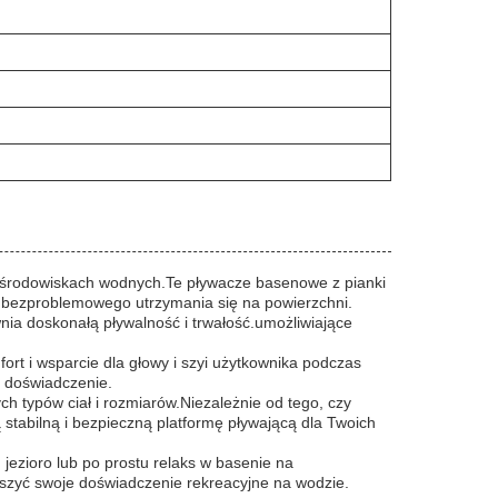
ch środowiskach wodnych.Te pływacze basenowe z pianki
i bezproblemowego utrzymania się na powierzchni.
ia doskonałą pływalność i trwałość.umożliwiające
ort i wsparcie dla głowy i szyi użytkownika podczas
e doświadczenie.
h typów ciał i rozmiarów.Niezależnie od tego, czy
stabilną i bezpieczną platformę pływającą dla Twoich
 jezioro lub po prostu relaks w basenie na
kszyć swoje doświadczenie rekreacyjne na wodzie.