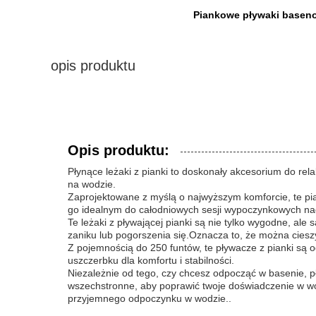
Piankowe pływaki basen
opis produktu
Opis produktu:
Płynące leżaki z pianki to doskonały akcesorium do rel
na wodzie.
Zaprojektowane z myślą o najwyższym komforcie, te pian
go idealnym do całodniowych sesji wypoczynkowych na
Te leżaki z pływającej pianki są nie tylko wygodne, al
zaniku lub pogorszenia się.Oznacza to, że można ciesz
Z pojemnością do 250 funtów, te pływacze z pianki są 
uszczerbku dla komfortu i stabilności.
Niezależnie od tego, czy chcesz odpocząć w basenie, p
wszechstronne, aby poprawić twoje doświadczenie w wod
przyjemnego odpoczynku w wodzie..