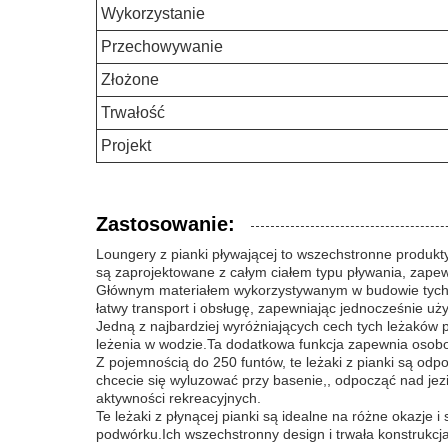
Wykorzystanie
Przechowywanie
Złożone
Trwałość
Projekt
Zastosowanie:
Loungery z pianki pływającej to wszechstronne produk
są zaprojektowane z całym ciałem typu pływania, zape
Głównym materiałem wykorzystywanym w budowie tych leż
łatwy transport i obsługę, zapewniając jednocześnie u
Jedną z najbardziej wyróżniających cech tych leżaków p
leżenia w wodzie.Ta dodatkowa funkcja zapewnia osobo
Z pojemnością do 250 funtów, te leżaki z pianki są odp
chcecie się wyluzować przy basenie,, odpocząć nad jezi
aktywności rekreacyjnych.
Te leżaki z płynącej pianki są idealne na różne okazje 
podwórku.Ich wszechstronny design i trwała konstrukcj