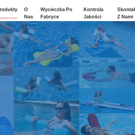
rodukty
O
Wycieczka Po
Kontrola
Skontak
Nas
Fabryce
Jakości
Z Nami