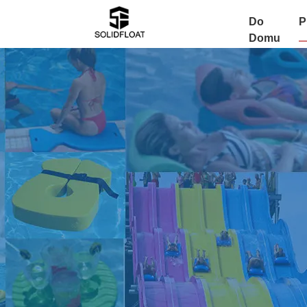
Do
P
Domu