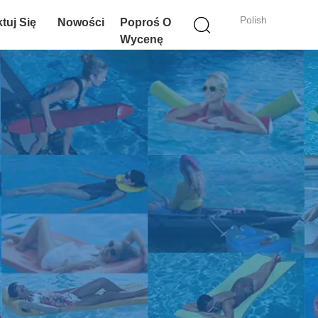
Polish
tuj Się
Nowości
Poproś O
Wycenę