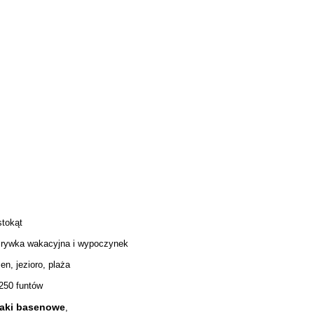
stokąt
rywka wakacyjna i wypoczynek
en, jezioro, plaża
250 funtów
aki basenowe
,