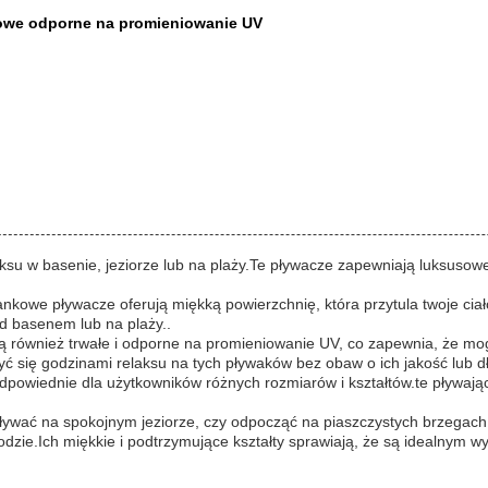
owe odporne na promieniowanie UV
aksu w basenie, jeziorze lub na plaży.Te pływacze zapewniają luksuso
kowe pływacze oferują miękką powierzchnię, która przytula twoje ciało
d basenem lub na plaży..
e są również trwałe i odporne na promieniowanie UV, co zapewnia, że 
yć się godzinami relaksu na tych pływaków bez obaw o ich jakość lub d
odpowiednie dla użytkowników różnych rozmiarów i kształtów.te pływają
ływać na spokojnym jeziorze, czy odpocząć na piaszczystych brzegach
zie.Ich miękkie i podtrzymujące kształty sprawiają, że są idealnym 