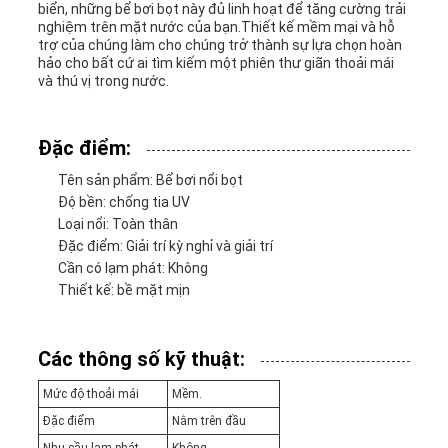
ĐẶT
biển, những bể bơi bọt này đủ linh hoạt để tăng cường trải
nghiệm trên mặt nước của bạn.Thiết kế mềm mại và hỗ
GIÁ
trợ của chúng làm cho chúng trở thành sự lựa chọn hoàn
hảo cho bất cứ ai tìm kiếm một phiên thư giãn thoải mái
và thú vị trong nước.
SƠ
Đặc điểm:
ĐỒ
Tên sản phẩm: Bể bơi nổi bọt
TRANG
Độ bền: chống tia UV
Loại nổi: Toàn thân
WEB
Đặc điểm: Giải trí kỳ nghỉ và giải trí
Cần có lạm phát: Không
Thiết kế: bề mặt mịn
PRIVACY
Các thông số kỹ thuật:
POLICY
Mức độ thoải mái
Mềm.
Đặc điểm
Nằm trên đầu