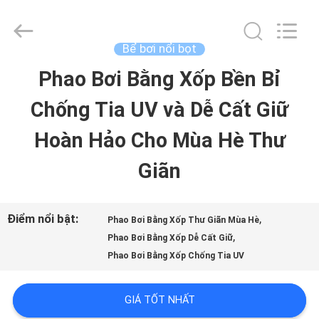
-
2026
Guangzhou
SolidFloat
Bể bơi nổi bọt
Industries
Inc..
Phao Bơi Bằng Xốp Bền Bỉ
NHÀ
All
Rights
Reserved.
Chống Tia UV và Dễ Cất Giữ
SẢN
Hoàn Hảo Cho Mùa Hè Thư
PHẨM
Giãn
VỀ
Điểm nổi bật:
,
Phao Bơi Bằng Xốp Thư Giãn Mùa Hè
,
CHÚNG
Phao Bơi Bằng Xốp Dễ Cất Giữ
Phao Bơi Bằng Xốp Chống Tia UV
TÔI
GIÁ TỐT NHẤT