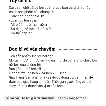
Tùy chỉnh:
Cải thiện ghế dài bể bơi bọt nổi của bạn với dịch vụ tùy
chỉnh sản phẩm của chúng tôi:
- Sức bền: chống tia UV
- Loại nổi: toàn thân
- Mức độ thoải mái: mềm
- Sử dụng: hồ bơi, hồ, bãi biển
- Có thể gập lại:
Bao bì và vận chuyển:
Tên sản phẩm: Bể bơi nổi bọt
Mô tả: Thưởng thức sự thư giãn tối đa với những chiếc bơi
nổi bọt của chúng tôi.
Bao gồm: 1 bể bơi nổi bọt
Kích thước: 72 inch x 24 inch x 1.5 inch
Giao hàng: Sản phẩm này sẽ được đóng gói cẩn thận để
đảm bảo giao hàng an toàn. Thời gian giao hàng có thể
thay đổi tùy thuộc vào vị trí của bạn.
bể bơi nổi
bể bơi giải trí dưới nước
bể bơi không bơm hơi