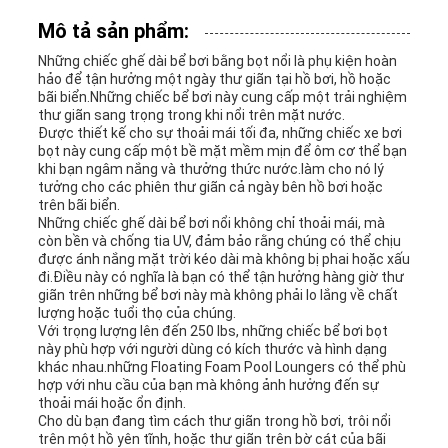
LIÊN
Mô tả sản phẩm:
HỆ
Những chiếc ghế dài bể bơi bằng bọt nổi là phụ kiện hoàn
hảo để tận hưởng một ngày thư giãn tại hồ bơi, hồ hoặc
VỚI
bãi biển.Những chiếc bể bơi này cung cấp một trải nghiệm
thư giãn sang trọng trong khi nổi trên mặt nước.
CHÚNG
Được thiết kế cho sự thoải mái tối đa, những chiếc xe bơi
bọt này cung cấp một bề mặt mềm mịn để ôm cơ thể bạn
khi bạn ngâm nắng và thưởng thức nước.làm cho nó lý
TÔI
tưởng cho các phiên thư giãn cả ngày bên hồ bơi hoặc
trên bãi biển.
Những chiếc ghế dài bể bơi nổi không chỉ thoải mái, mà
còn bền và chống tia UV, đảm bảo rằng chúng có thể chịu
TIN
được ánh nắng mặt trời kéo dài mà không bị phai hoặc xấu
đi.Điều này có nghĩa là bạn có thể tận hưởng hàng giờ thư
TỨC
giãn trên những bể bơi này mà không phải lo lắng về chất
lượng hoặc tuổi thọ của chúng.
Với trọng lượng lên đến 250 lbs, những chiếc bể bơi bọt
này phù hợp với người dùng có kích thước và hình dạng
YÊU
khác nhau.những Floating Foam Pool Loungers có thể phù
hợp với nhu cầu của bạn mà không ảnh hưởng đến sự
thoải mái hoặc ổn định.
CẦU
Cho dù bạn đang tìm cách thư giãn trong hồ bơi, trôi nổi
trên một hồ yên tĩnh, hoặc thư giãn trên bờ cát của bãi