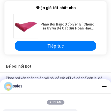
Nhận giá tốt nhất cho
Phao Bơi Bằng Xốp Bền Bỉ Chống
Tia UV và Dễ Cất Giữ Hoàn Hảo
Cho Mùa Hè Thư Giãn
Tiếp tục
Bể bơi nổi bọt
Phao bơi xốp thân thiện với hồ, dễ cất giữ và có thể gập lại để
thư giãn
sales
Ghế lười xốp nổi trên hồ bơi Lake Holiday - Phải có để trải
nghiệm thư giãn tuyệt đỉnh
2:51 AM