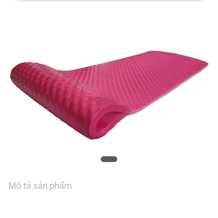
CHUYẾN
THAM
QUAN
NHÀ
MÁY
KIỂM
SOÁT
CHẤT
LƯỢNG
Mô tả sản phẩm