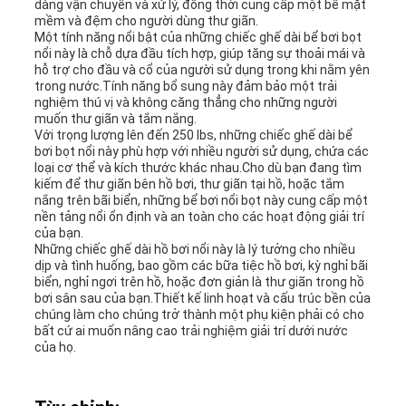
dàng vận chuyển và xử lý, đồng thời cung cấp một bề mặt
mềm và đệm cho người dùng thư giãn.
Một tính năng nổi bật của những chiếc ghế dài bể bơi bọt
nổi này là chỗ dựa đầu tích hợp, giúp tăng sự thoải mái và
hỗ trợ cho đầu và cổ của người sử dụng trong khi nằm yên
trong nước.Tính năng bổ sung này đảm bảo một trải
nghiệm thú vị và không căng thẳng cho những người
muốn thư giãn và tắm nắng.
Với trọng lượng lên đến 250 lbs, những chiếc ghế dài bể
bơi bọt nổi này phù hợp với nhiều người sử dụng, chứa các
loại cơ thể và kích thước khác nhau.Cho dù bạn đang tìm
kiếm để thư giãn bên hồ bơi, thư giãn tại hồ, hoặc tắm
nắng trên bãi biển, những bể bơi nổi bọt này cung cấp một
nền tảng nổi ổn định và an toàn cho các hoạt động giải trí
của bạn.
Những chiếc ghế dài hồ bơi nổi này là lý tưởng cho nhiều
dịp và tình huống, bao gồm các bữa tiệc hồ bơi, kỳ nghỉ bãi
biển, nghỉ ngơi trên hồ, hoặc đơn giản là thư giãn trong hồ
bơi sân sau của bạn.Thiết kế linh hoạt và cấu trúc bền của
chúng làm cho chúng trở thành một phụ kiện phải có cho
bất cứ ai muốn nâng cao trải nghiệm giải trí dưới nước
của họ.