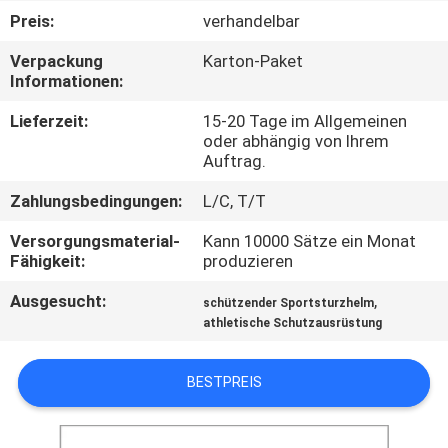
Preis:
verhandelbar
KONTAKT
Verpackung
Karton-Paket
MIT
Informationen:
UNS
Lieferzeit:
15-20 Tage im Allgemeinen
oder abhängig von Ihrem
Auftrag.
NEUIGKEITEN
Zahlungsbedingungen:
L/C, T/T
BITTE UM
Versorgungsmaterial-
Kann 10000 Sätze ein Monat
Fähigkeit:
produzieren
EIN
Ausgesucht:
,
ANGEBOT
schützender Sportsturzhelm
athletische Schutzausrüstung
SITEMAP
BESTPREIS
PRIVACY