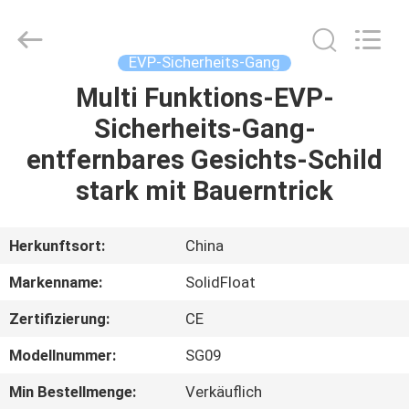
Guangzhou
SolidFloat
Industries
Inc..
All
EVP-Sicherheits-Gang
Rights
Reserved.
Multi Funktions-EVP-
ZU
Sicherheits-Gang-
HAUSE
entfernbares Gesichts-Schild
PRODUKTE
stark mit Bauerntrick
ÜBER
Herkunftsort:
China
UNS
Markenname:
SolidFloat
Zertifizierung:
CE
WERKSBESICHTIGUNG
Modellnummer:
SG09
QUALITÄTSKONTROLLE
Min Bestellmenge:
Verkäuflich