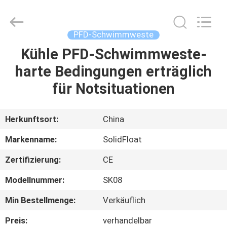
Guangzhou
SolidFloat
Industries
Inc..
All
PFD-Schwimmweste
Rights
Reserved.
Kühle PFD-Schwimmweste-
ZU
harte Bedingungen erträglich
HAUSE
für Notsituationen
PRODUKTE
Herkunftsort:
China
ÜBER
Markenname:
SolidFloat
UNS
Zertifizierung:
CE
Modellnummer:
SK08
WERKSBESICHTIGUNG
Min Bestellmenge:
Verkäuflich
QUALITÄTSKONTROLLE
Preis:
verhandelbar