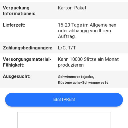
Verpackung
Karton-Paket
KONTAKT
Informationen:
MIT
Lieferzeit:
15-20 Tage im Allgemeinen
UNS
oder abhängig von Ihrem
Auftrag.
Zahlungsbedingungen:
L/C, T/T
NEUIGKEITEN
Versorgungsmaterial-
Kann 10000 Sätze ein Monat
Fähigkeit:
produzieren
BITTE UM
Ausgesucht:
,
EIN
Schwimmwestejacke
Küstenwache-Schwimmweste
ANGEBOT
BESTPREIS
SITEMAP
PRIVACY