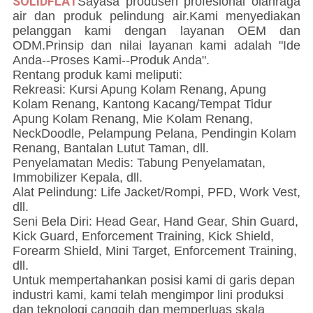
SOLIDFLAT
Saya
sa produsen profesional olahraga
air dan produk pelindung air.Kami menyediakan
pelanggan kami dengan layanan OEM dan
ODM.Prinsip dan nilai layanan kami adalah "Ide
Anda--Proses Kami--Produk Anda".
Rentang produk kami meliputi:
Rekreasi: Kursi Apung Kolam Renang, Apung
Kolam Renang, Kantong Kacang/Tempat Tidur
Apung Kolam Renang, Mie Kolam Renang,
NeckDoodle, Pelampung Pelana, Pendingin Kolam
Renang, Bantalan Lutut Taman, dll.
Penyelamatan Medis: Tabung Penyelamatan,
Immobilizer Kepala, dll.
Alat Pelindung: Life Jacket/Rompi, PFD, Work Vest,
dll.
Seni Bela Diri: Head Gear, Hand Gear, Shin Guard,
Kick Guard, Enforcement Training, Kick Shield,
Forearm Shield, Mini Target, Enforcement Training,
dll.
Untuk mempertahankan posisi kami di garis depan
industri kami, kami telah mengimpor lini produksi
dan teknologi canggih dan memperluas skala