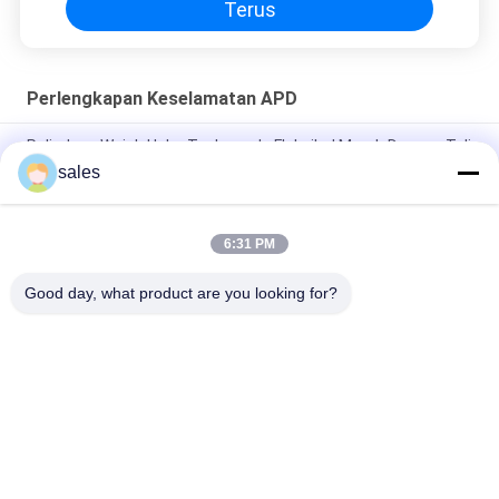
Terus
Perlengkapan Keselamatan APD
Pelindung Wajah Helm Taekwondo Fleksibel Merah Dengan Tali
Nilon
sales
Pelindung Wajah Penuh EVA Bahan Tinju Taekwondo Helm
6:31 PM
Helm Pelindung Pria Wanita APD Perlengkapan Keselamatan
Taekwondo Armor
Good day, what product are you looking for?
Bad Request
Semua
Tikar Kolam Busa 
Busa Pool Float
Mengambang
Kursi Busa Kolam 
Mie Kolam Busa
Renang