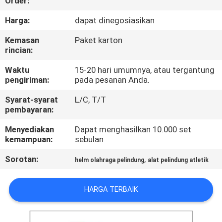
Order:
KUALITAS
Harga:
dapat dinegosiasikan
HUBUNGI
Kemasan
Paket karton
rincian:
KAMI
Waktu
15-20 hari umumnya, atau tergantung
pengiriman:
pada pesanan Anda.
BERITA
Syarat-syarat
L/C, T/T
pembayaran:
MINTA
Menyediakan
Dapat menghasilkan 10.000 set
KUTIPAN
kemampuan:
sebulan
Sorotan:
,
helm olahraga pelindung
alat pelindung atletik
SITEMAP
HARGA TERBAIK
PRIVACY
POLICY