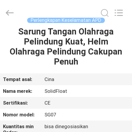
Guangzhou
SolidFloat
Industries
Inc..
All
Perlengkapan Keselamatan APD
Rights
Reserved.
Sarung Tangan Olahraga
RUMAH
Pelindung Kuat, Helm
PRODUK
Olahraga Pelindung Cakupan
Penuh
TENTANG
KAMI
Tempat asal:
Cina
Nama merek:
SolidFloat
TUR
Sertifikasi:
CE
PABRIK
Nomor model:
SG07
KONTROL
Kuantitas min
bisa dinegosiasikan