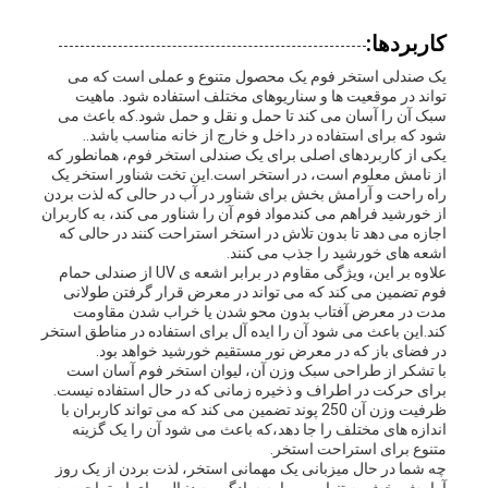
کاربردها:
یک صندلی استخر فوم یک محصول متنوع و عملی است که می
تواند در موقعیت ها و سناریوهای مختلف استفاده شود. ماهیت
سبک آن را آسان می کند تا حمل و نقل و حمل شود.که باعث می
شود که برای استفاده در داخل و خارج از خانه مناسب باشد..
یکی از کاربردهای اصلی برای یک صندلی استخر فوم، همانطور که
از نامش معلوم است، در استخر است.این تخت شناور استخر یک
راه راحت و آرامش بخش برای شناور در آب در حالی که لذت بردن
از خورشید فراهم می کندمواد فوم آن را شناور می کند، به کاربران
اجازه می دهد تا بدون تلاش در استخر استراحت کنند در حالی که
اشعه های خورشید را جذب می کنند.
علاوه بر این، ویژگی مقاوم در برابر اشعه ی UV از صندلی حمام
فوم تضمین می کند که می تواند در معرض قرار گرفتن طولانی
مدت در معرض آفتاب بدون محو شدن یا خراب شدن مقاومت
کند.این باعث می شود آن را ایده آل برای استفاده در مناطق استخر
در فضای باز که در معرض نور مستقیم خورشید خواهد بود.
با تشکر از طراحی سبک وزن آن، لیوان استخر فوم آسان است
برای حرکت در اطراف و ذخیره زمانی که در حال استفاده نیست.
ظرفیت وزن آن 250 پوند تضمین می کند که می تواند کاربران با
اندازه های مختلف را جا دهد،که باعث می شود آن را یک گزینه
متنوع برای استراحت استخر.
چه شما در حال میزبانی یک مهمانی استخر، لذت بردن از یک روز