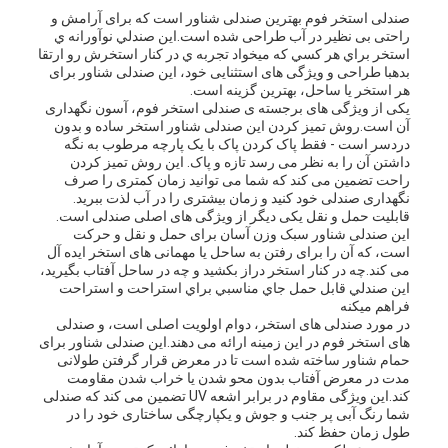
نقل قول
صندلی استخر فوم بهترین صندلی شناور است که برای آرامش و
راحتی بی نظیر در آب طراحی شده است.اين صندلي نوآورانه ي
استخر براي هر کسي که ميخواد تجربه ي در کنار استخرش رو ارتقا
بدهبا طراحی و ویژگی های استثنایی خود، این صندلی شناور برای
نقشه
هر استخر یا ساحل، بهترین گزینه است.
یکی از ویژگی های برجسته ی صندلی استخر فوم، آسون نگهداری
آن است.روش تمیز کردن این صندلی شناور استخر ساده و بدون
سایت
دردسر است - فقط پاک کردن پاک با یک پارچه مرطوب به نگه
داشتن آن را به نظر می رسد تازه و پاک. این روش تمیز کردن
راحت تضمین می کند که شما می توانید زمان کمتری را صرف
نگهداری صندلی خود کنید و زمان بیشتری را در آب لذت ببرید.
PRIVACY
قابلیت حمل و نقل یکی دیگر از ویژگی های اصلی صندلی است.
این صندلی شناور سبک وزن آسان برای حمل و نقل و حرکت
POLICY
است، که آن را برای رفتن به ساحل یا مهمانی های استخر ایده آل
می کند.چه در کنار استخر دراز بکشيد و چه در ساحل آفتاب بگيريد،
اين صندلي قابل حمل جاي مناسبي براي استراحت و استراحت
فراهم ميکنه
در مورد صندلی های استخر، دوام اولویت اصلی است، و صندلی
های استخر فوم در این زمینه ارائه می دهند.این صندلی شناور برای
حمام شناور ساخته شده است تا در معرض قرار گرفتن طولانی
مدت در معرض آفتاب بدون محو شدن یا خراب شدن مقاومت
کند.این ویژگی مقاوم در برابر اشعه UV تضمین می کند که صندلی
شما رنگ آبی پر جنب و جوش و یکپارچگی ساختاری خود را در
طول زمان حفظ کند.