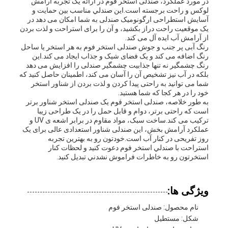
در مورد عملکرد، صندلی استخر فوم در ارائه یک تجربه آرامش
لوکس و راحت برجسته است.اين صندلي مناسب بين حمايت و
آسايش استطراحی ارگونومیک صندلی به شما امکان می دهد در
یک موقعیت راحت دراز بکشید، و آن را برای استراحت و لذت بردن
از آرامش آب ایده آل می کند.
رنگ آبی پر جنب و جوش صندلی استخر فوم به هر استخر یا ساحل
رنگ اضافه می کند و یک فضای شیک و جذاب ایجاد می کند.این
رنگ چشمگیر نه تنها جذابیت چشمگیر صندلی را افزایش می دهد
بلکه در آب نیز تشخیص آن را آسان می کند، اطمینان حاصل کنید که
شما می توانید به راحتی پیدا کردن و لذت بردن از شناور استخر
خود را در هر کجا که شما هستید.
به طور خلاصه، صندلی استخر فوم یک صندلی استخر شناور برتر
است که راحتی برتر، دوام و قابل حمل را در یک طراحی زیبا
ترکیب می کند.ساخت سبک، مواد مقاوم در برابر اشعه ی UV و
عملکرد آرامش بخش، این صندلی شناور استعدادی عالی برای یک
روز تفریحی در کنار آب است.خودتون رو به بهترين تجربه
استراحت با صندلي استخر فوم دعوت کنيد و لحظات کنار
استخرتون رو به خاطرات فراموش نشدني تبديل کنيد.
ویژگی ها:
نام محصول: صندلی استخر فوم
شکل: مستطیل