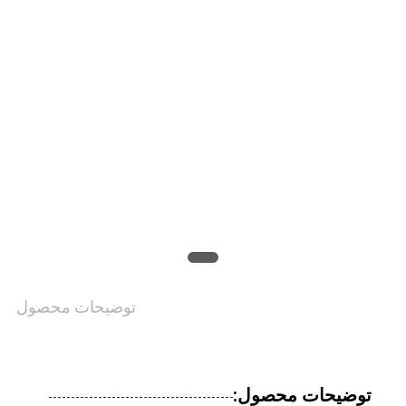
کنترل
کیفیت
با
ما
تماس
بگیرید
توضیحات محصول
اخبار
درخواست
توضیحات محصول: