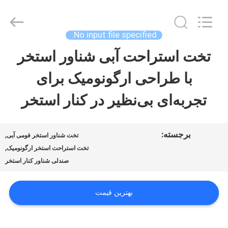
2026
Guangzhou
SolidFloat
Industries
No input file specified.
Inc..
All
تخت استراحت آبی شناور استخر
خونه
Rights
Reserved.
با طراحی ارگونومیک برای
محصولات
تجربه‌ای بی‌نظیر در کنار استخر
درباره
برجسته:
,
تخت شناور استخر فومی آبی
,
ما
تخت استراحت استخر ارگونومیک
صندلی شناور کنار استخر
تور
بهترین قیمت
کارخانه