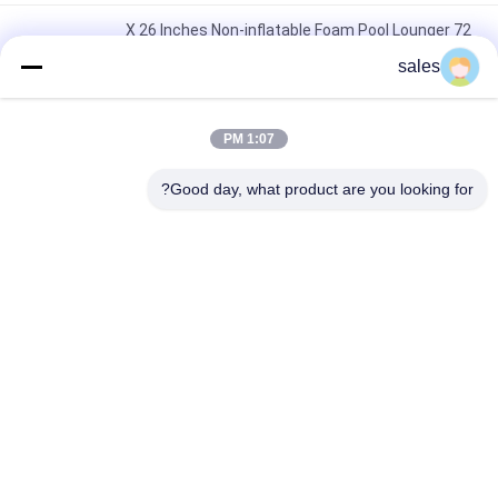
72 X 26 Inches Non-inflatable Foam Pool Lounger
Recommended for Adult Pool Comfort Experience
sales
Lightweight Floating Pool Recliner Convenient Cup Holder for
Easy Portability
1:07 PM
The Ultimate Foam Pool Lounger for a Fun and Relaxing Pool
Good day, what product are you looking for?
Experience
دسته بندی های محبوب
همه
تشک استخر فوم 
شناورهای استخر فوم
شناور
No Input File 
رشته فرنگی فوم 
Specified.
استخر
جلیقه فوم لایف
زین استخر فوم