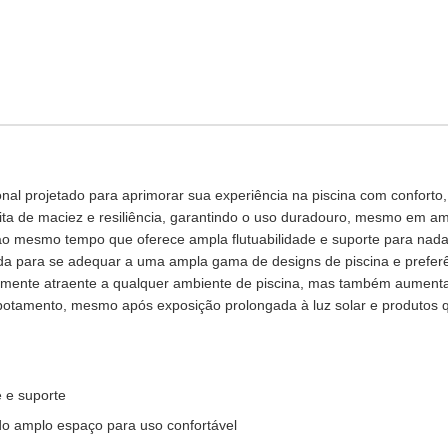
al projetado para aprimorar sua experiência na piscina com conforto
ta de maciez e resiliência, garantindo o uso duradouro, mesmo em am
 ao mesmo tempo que oferece ampla flutuabilidade e suporte para nadad
ada para se adequar a uma ampla gama de designs de piscina e preferê
almente atraente a qualquer ambiente de piscina, mas também aumenta 
botamento, mesmo após exposição prolongada à luz solar e produtos q
 e suporte
o amplo espaço para uso confortável