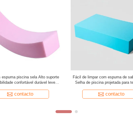
Limpar Com Sabão Suave Selim de
24 X 18 X 6 polegadas espuma 
 de Espuma Projetado Com Alta
densidade de sela espuma log
idade Para Suporte Adequado Para
personalizado confortável piscina 
rapia de Treino na Piscina
suporte material durável
contacto
contacto