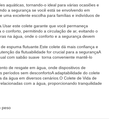
s aquáticas, tornando-o ideal para várias ocasiões e
ntindo a segurança se você está se envolvendo em
se uma excelente escolha para famílias e indivíduos de
la.Usar este colete garante que você permaneça
 conforto, permitindo a circulação de ar, evitando o
horas na água, onde o conforto e a segurança devem
 de espuma flutuante.Este colete dá mais confiança e
enção da flutuabilidade for crucial para a segurançaA
ual com sabão suave  torna conveniente mantê-lo
ento de resgate em água, onde dispositivos de
os períodos sem desconfortoA adaptabilidade do colete
ça da água em diversos cenários.O Colete de Vida de
 relacionadas com a água, proporcionando tranquilidade
o peso