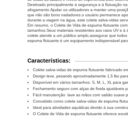
Destinado principalmente à segurança e à flutuação na 
afogamento.Ajudar os utilizadores a manter uma posiç
que não são bons nadadores.o usuário permanece apoi
durante a viagem na água, este colete salva-vidas serv
Em resumo, o Colete de Vida de espuma flutuante combi
tamanhos.Seus materiais resistentes aos raios UV e 
colete atende a um público amplo,assegurar que todos
espuma flutuante é um equipamento indispensável par
Características:
Colete salva-vidas de espuma flutuante fabricado e
Design leve, pesando aproximadamente 1,5 lbs para
Disponível em vários tamanhos: S, M, L, XL para gara
Fechamento seguro com alças de fivela ajustáveis p
Fácil manutenção: lave as mãos com sabão suave p
Concebido como colete salva-vidas de espuma flutua
Ideal para atividades aquáticas devido à sua const
O Colete de Vida de espuma flutuante oferece excel