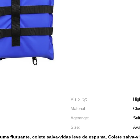
Visibility:
Hig
Material:
Clo
Agerange:
Sui
Size:
Ava
puma flutuante
colete salva-vidas leve de espuma
Colete salva-
,
,