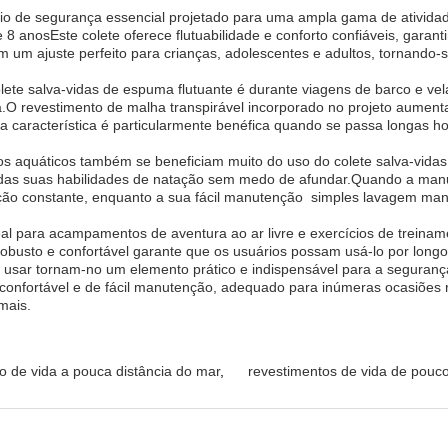
io de segurança essencial projetado para uma ampla gama de atividade
 8 anosEste colete oferece flutuabilidade e conforto confiáveis, gara
em um ajuste perfeito para crianças, adolescentes e adultos, tornando-
ete salva-vidas de espuma flutuante é durante viagens de barco e ve
O revestimento de malha transpirável incorporado no projeto aumenta o
a característica é particularmente benéfica quando se passa longas 
os aquáticos também se beneficiam muito do uso do colete salva-vidas
 das suas habilidades de natação sem medo de afundar.Quando a manut
ão constante, enquanto a sua fácil manutenção  simples lavagem man
al para acampamentos de aventura ao ar livre e exercícios de treinam
obusto e confortável garante que os usuários possam usá-lo por long
e usar tornam-no um elemento prático e indispensável para a seguran
 confortável e de fácil manutenção, adequado para inúmeras ocasiões
mais.
o de vida a pouca distância do mar
,
revestimentos de vida de pouc