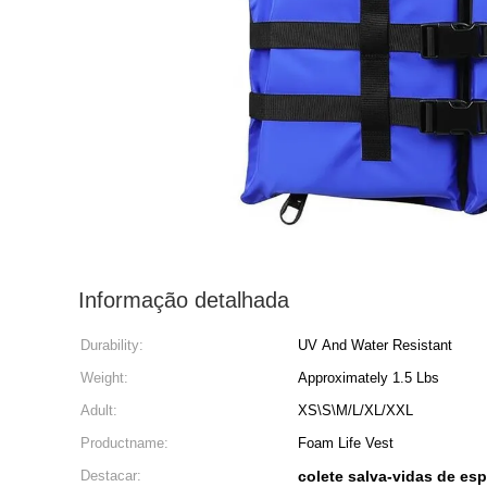
Informação detalhada
Durability:
UV And Water Resistant
Weight:
Approximately 1.5 Lbs
Adult:
XS\S\M/L/XL/XXL
Productname:
Foam Life Vest
Destacar:
colete salva-vidas de es