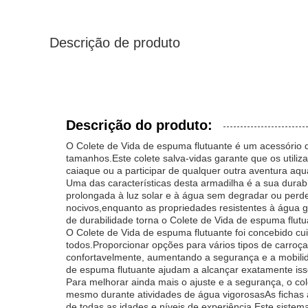
Descrição de produto
Descrição do produto:
O Colete de Vida de espuma flutuante é um acessório d
tamanhos.Este colete salva-vidas garante que os utiliz
caiaque ou a participar de qualquer outra aventura aqu
Uma das características desta armadilha é a sua durabil
prolongada à luz solar e à água sem degradar ou perder
nocivos,enquanto as propriedades resistentes à água
de durabilidade torna o Colete de Vida de espuma flu
O Colete de Vida de espuma flutuante foi concebido 
todos.Proporcionar opções para vários tipos de carroç
confortavelmente, aumentando a segurança e a mobilid
de espuma flutuante ajudam a alcançar exatamente iss
Para melhorar ainda mais o ajuste e a segurança, o co
mesmo durante atividades de água vigorosasAs fichas a
de todas as idades e níveis de experiência.Este sistem