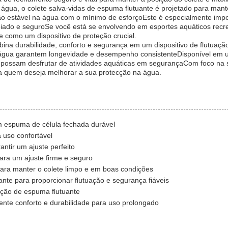
água, o colete salva-vidas de espuma flutuante é projetado para manter
ão estável na água com o mínimo de esforçoEste é especialmente impo
ado e seguroSe você está se envolvendo em esportes aquáticos recre
e como um dispositivo de proteção crucial.
na durabilidade, conforto e segurança em um dispositivo de flutuação
à água garantem longevidade e desempenho consistenteDisponível e
 possam desfrutar de atividades aquáticas em segurançaCom foco na s
a quem deseja melhorar a sua protecção na água.
m espuma de célula fechada durável
 uso confortável
ntir um ajuste perfeito
ara um ajuste firme e seguro
ara manter o colete limpo e em boas condições
nte para proporcionar flutuação e segurança fiáveis
rução de espuma flutuante
ente conforto e durabilidade para uso prolongado