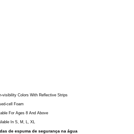
h-visibility Colors With Reflective Strips
sed-cell Foam
table For Ages 8 And Above
ilable In S, M, L, XL
vidas de espuma de segurança na água