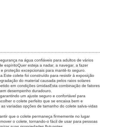
egurança na água confiáveis para adultos de vários
e espíritoQuer esteja a nadar, a navegar, a fazer
e e proteção excepcionais para mantê-lo seguro.
.Este colete foi construído para resistir à exposição
degradação do material causada pelos raios solares
petido em condições úmidasEsta combinação de fatores
exigem desempenho duradouro.
arantindo um ajuste seguro e confortável para
colher o colete perfeito que se encaixa bem e
 as variadas opções de tamanho do colete salva-vidas
rantir que o colete permaneça firmemente no lugar
mover o colete, tornando-o fácil de usar para pessoas
mizar suas propriedades flutuantes.