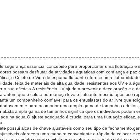
e segurança essencial concebido para proporcionar uma flutuação e s
adores possam desfrutar de atividades aquáticas com confiança e paz d
ática, o Colete de Vida de espuma flutuante oferece uma flutuabilidad
idade, feita de materiais de alta qualidade, resistentes aos UV e à água
 a sua eficácia.A resistência UV ajuda a prevenir a decoloração e a 
 garantem que o colete permaneça leve e flutuante mesmo após uso re
tuante um companheiro confiável para os entusiastas do ar livre que 
cuidadosamente para acomodar uma ampla gama de tamanhos adultos, g
ariaEsta ampla gama de tamanhos significa que os indivíduos podem es
ade na água.O ajuste adequado é crucial para uma flutuação eficaz, e
o.
lete possui alças de chave ajustáveis como seu tipo de fechamento.ga
justáveis oferecem uma maneira conveniente e rápida de colocar e re
a de fechamento seguro é vital para manter a posição do colete e maxi