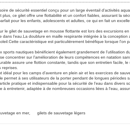
ire de sécurité essentiel conçu pour un large éventail d'activités aqua
plus, ce gilet offre une flottabilité et un confort fiables, assurant la s
fait pour les enfants, adolescents et adultes, ce qui en fait un excellent
ur le gilet de sauvetage en mousse flottante est lors des excursions en 
le dans l'eau.La doublure en maille respirante intégrée à la conception am
oleil.Cette caractéristique est particulièrement bénéfique lorsque l'on 
 sports nautiques bénéficient également grandement de l'utilisation du 
 se concentrer sur l'amélioration de leurs compétences en natation sans c
rable assure une flottion constante, tandis que son entretien facile, l
s reprises.
idéal pour les camps d'aventure en plein air et les exercices de sauvet
e permet à ses utilisateurs de la porter pendant de longues périodes s
n article pratique et indispensable pour la sécurité de l'eau dans divers 
acile à entretenir, adaptée à de nombreuses occasions liées à l'eau, assur
sauvetage en mer
,
gilets de sauvetage légers