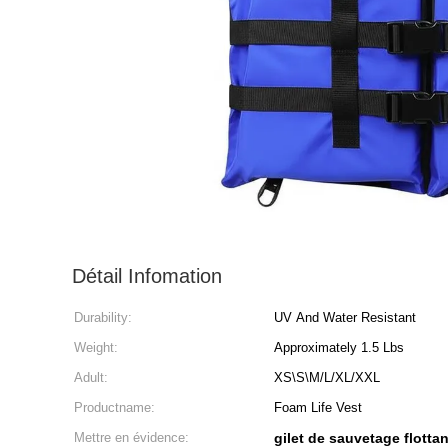
Détail Infomation
Durability:
UV And Water Resistant
Weight:
Approximately 1.5 Lbs
Adult:
XS\S\M/L/XL/XXL
Productname:
Foam Life Vest
Mettre en évidence:
gilet de sauvetage flott