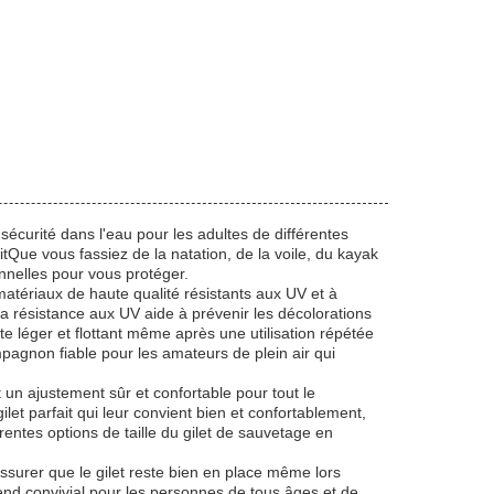
sécurité dans l'eau pour les adultes de différentes
ritQue vous fassiez de la natation, de la voile, du kayak
onnelles pour vous protéger.
matériaux de haute qualité résistants aux UV et à
.La résistance aux UV aide à prévenir les décolorations
ste léger et flottant même après une utilisation répétée
pagnon fiable pour les amateurs de plein air qui
t un ajustement sûr et confortable pour tout le
let parfait qui leur convient bien et confortablement,
érentes options de taille du gilet de sauvetage en
ssurer que le gilet reste bien en place même lors
 rend convivial pour les personnes de tous âges et de