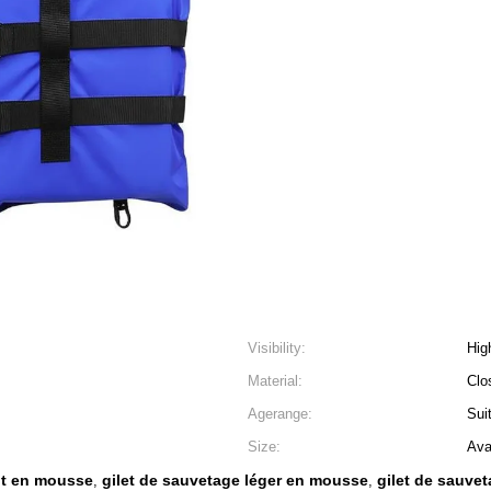
Visibility:
Hig
Material:
Clo
Agerange:
Sui
Size:
Ava
ant en mousse
gilet de sauvetage léger en mousse
gilet de sauve
,
,