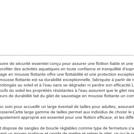
ire de sécurité essentiel conçu pour assurer une flottion fiable et une 
profiter des activités aquatiques en toute confiance et tranquillité d'esp
tage en mousse flottante offre une flottabilité et une protection excepti
ousse flottante est sa durabilité exceptionnelle, fabriquée à partir de 
prolongée au soleil et à l'eau sans se dégrader ni perdre son efficacité
fs du soleil.les propriétés résistantes à l'eau assurent que le gilet re
rs de durabilité fait du gilet de sauvetage en mousse flottante un com
 soin pour accueillir un large éventail de tailles pour adultes, assuran
sserieCette large gamme de tailles permet aux individus de choisir le gi
ajustement approprié est essentiel pour une flottion efficace, et les diff
ilet dispose de sangles de boucle réglables comme type de fermeture.s'a
ent un moyen pratique et rapide de mettre et retirer le gilet, ce qui le