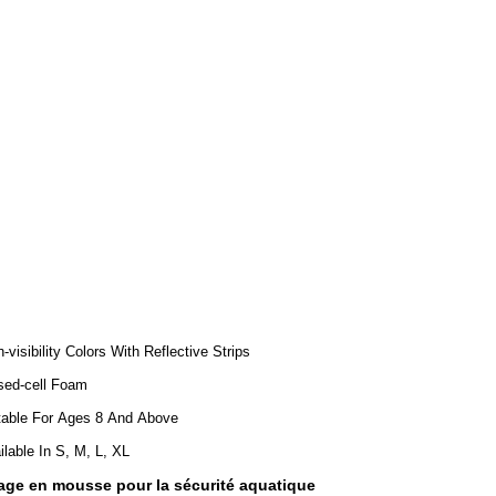
h-visibility Colors With Reflective Strips
sed-cell Foam
table For Ages 8 And Above
ilable In S, M, L, XL
tage en mousse pour la sécurité aquatique