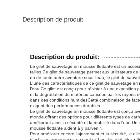
Description de produit
Description du produit:
Le gilet de sauvetage en mousse flottante est un accesso
tailles.Ce gilet de sauvetage permet aux utilisateurs de 
ou de toute autre aventure sous l'eau, le gilet de sauve
L'une des caractéristiques de ce gilet de sauvetage en m
l'eau.Ce gilet est conçu pour résister à une exposition 
et la dégradation du matériau causées par les rayons noci
dans des conditions humidesCette combinaison de facteu
exigent des performances durables.
Le gilet de sauvetage en mousse flottante est conçu avec
monde.offrant des options pour différents types de carro
améliorant ainsi la sécurité et la mobilité dans l'eau.Un 
mousse flottante aident à y parvenir.
Pour améliorer encore l'ajustement et la sécurité, le g
d'activités vigoureuses en eauLes boucles réglables offr