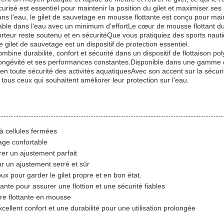
sé est essentiel pour maintenir la position du gilet et maximiser ses p
dans l'eau, le gilet de sauvetage en mousse flottante est conçu pour maint
stable dans l'eau avec un minimum d'effortLe cœur de mousse flottant d
 porteur reste soutenu et en sécuritéQue vous pratiquiez des sports na
gilet de sauvetage est un dispositif de protection essentiel.
bine durabilité, confort et sécurité dans un dispositif de flottaison po
 longévité et ses performances constantes.Disponible dans une gamme d
en toute sécurité des activités aquatiquesAvec son accent sur la sécurité 
ous ceux qui souhaitent améliorer leur protection sur l'eau.
à cellules fermées
age confortable
rer un ajustement parfait
r un ajustement serré et sûr
ux pour garder le gilet propre et en bon état.
te pour assurer une flottion et une sécurité fiables
ure flottante en mousse
cellent confort et une durabilité pour une utilisation prolongée