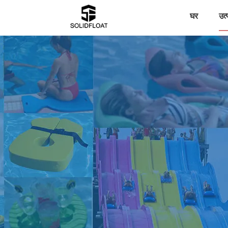
घर
उत्