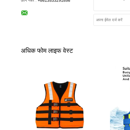
फ़ोन नंबर :
+8613533291856
अधिक फोम लाइफ वेस्ट