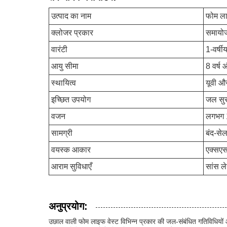
उत्पाद का नाम
फोम ला
क्लोजर प्रकार
समायोज्
वारंटी
1-वर्षी
आयु सीमा
8 वर्ष
स्थायित्व
यूवी औ
इच्छित उपयोग
जल सुर
वजन
लगभग 1
सामग्री
बंद-से
वयस्क आकार
एक्सएस
आराम सुविधाएँ
सांस ले
अनुप्रयोग:
उछाल वाली फोम लाइफ वेस्ट विभिन्न प्रकार की जल-संबंधित गतिविधियों और