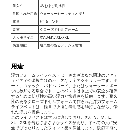
耐久性
UVおよび耐水性
意図された用途
ウォーターセーフティと浮力
重量
約1.5ポンド
素材
クローズドセルフォーム
大人用サイズ
XS\S\M\L\XL\XXL
快適機能
通気性のあるメッシュ裏地
用途:
浮力フォームライフベストは、さまざまな水関連のアクテ
ィビティや環境向けの不可欠な安全アクセサリーです。ボ
ート、カヤック、パドルボード、またはウォータースポー
ツに参加する場合でも、このベストは水上での安全を確保
するために信頼性の高い浮力と快適さを提供します。耐久
性のあるクローズドセルフォームで作られた浮力フォーム
ライフベストは、軽量で快適な着用感を維持しながら、優
れた浮力を提供します。
このライフベストは大人に適しており、XS、S、M、L、
XL、XXLを含むさまざまなサイズがあり、すべての人に安
全でぴったりとしたフィット感を保証します。調節可能な