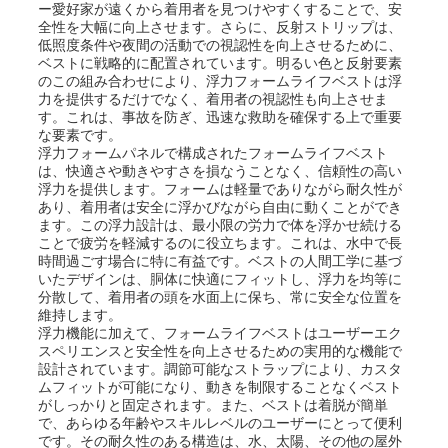
ー愛好家が遠くから着用者を見つけやすくすることで、安
さ
全性を大幅に向上させます。さらに、反射ストリップは、
低照度条件や夜間の活動での視認性を向上させるために、
ベストに戦略的に配置されています。明るい色と反射要素
い
のこの組み合わせにより、浮力フォームライフベストは浮
力を提供するだけでなく、着用者の視認性も向上させま
す。これは、事故を防ぎ、迅速な救助を確保する上で重要
な要素です。
ニ
浮力フォームパネルで構成されたフォームライフベスト
は、快適さや動きやすさを損なうことなく、信頼性の高い
ュ
浮力を提供します。フォームは軽量でありながら耐久性が
あり、着用者は安全に浮かびながら自由に動くことができ
ます。この浮力設計は、最小限の労力で体を浮かせ続ける
ー
ことで疲労を軽減するのに役立ちます。これは、水中で長
時間過ごす場合に特に有益です。ベストの人間工学に基づ
ス
いたデザインは、胴体に快適にフィットし、浮力を均等に
分散して、着用者の頭を水面上に保ち、常に安全な位置を
維持します。
浮力機能に加えて、フォームライフベストはユーザーエク
引
スペリエンスと安全性を向上させるための実用的な機能で
設計されています。調節可能なストラップにより、カスタ
金
ムフィットが可能になり、動きを制限することなくベスト
がしっかりと固定されます。また、ベストは着脱が簡単
で、あらゆる年齢やスキルレベルのユーザーにとって便利
を
です。その耐久性のある構造は、水、太陽、その他の屋外