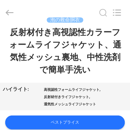
Copyright
©
2019
-
泡の救命胴衣
2026
Guangzhou
反射材付き高視認性カラーフ
家
SolidFloat
Industries
Inc..
ォームライフジャケット、通
へ
All
Rights
Reserved.
気性メッシュ裏地、中性洗剤
製
で簡単手洗い
品
ハイライト:
,
高視認性フォームライフジャケット
,
わ
反射材付きライフジャケット
通気性メッシュライフジャケット
た
し
ベストプライス