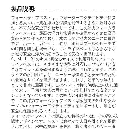
ー
製品説明:
フォームライフベストは、ウォーターアクティビティに参
加する人々の上質な浮力と保護を提供するように設計され
た、不可欠な安全アクセサリーです。この浮力フォームラ
品
イフベストは、最高の浮力と快適さを確保するために高品
質の素材で作られており、水の安全と浮力のニーズに最適
質
です。ボート、カヤック、釣り、またはプールやビーチで
の時間を楽しむ場合でも、このライフベストはさまざまな
管
水域で安全に浮かび続けることで安心を提供します。
S、M、L、XLの4つの異なるサイズで利用可能なフォーム
ライフベストは、さまざまな体型に対応し、ぴったりと安
理
全なフィット感を確保するように設計されています。この
サイズの汎用性により、ユーザーは快適さと安全性のため
に最適なサイズを選択できます。これは、効果的な浮力に
とって非常に重要です。このベストは特に8歳以上の方に適
連
しており、子供と大人の両方にとって信頼できる安全オプ
ションとなっています。この幅広い年齢層に対応すること
絡
で、この浮力フォームライフベストは家族での外出やグル
ープでのウォーターアクティビティをサポートし、誰もが
安全に保護されるようにします。
く
フォームライフベストの際立った特徴の1つは、その高い視
認性デザインです。ベストは鮮やかで人目を引く色で提供
だ
されており、水中の視認性を高め、救助者や他のウォータ