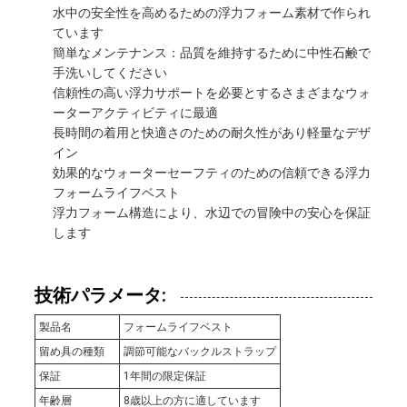
水中の安全性を高めるための浮力フォーム素材で作られ
PRIVACY
ています
簡単なメンテナンス：品質を維持するために中性石鹸で
POLICY
手洗いしてください
信頼性の高い浮力サポートを必要とするさまざまなウォ
ーターアクティビティに最適
長時間の着用と快適さのための耐久性があり軽量なデザ
イン
効果的なウォーターセーフティのための信頼できる浮力
フォームライフベスト
浮力フォーム構造により、水辺での冒険中の安心を保証
します
技術パラメータ:
製品名
フォームライフベスト
留め具の種類
調節可能なバックルストラップ
保証
1年間の限定保証
年齢層
8歳以上の方に適しています