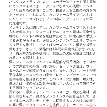
バックルストラップにより、ユーザーはフィット感を簡単
にカスタマイズでき、アクティブな水での使用中にベスト
が滑り落ちるのを防ぐことで、快適さと安全性の両方を向
上させます。これにより、浮力フォームライフベストは、
レクリエーションおよびプロの水のアクティビティの両方
に最適です。
メンテナンスに関しては、浮力フォームライフベストは手
入れが簡単です。クローズドセルフォーム素材の完全性を
維持し、ベストの寿命を延ばすために、中性石鹸で手洗い
する必要があります。適切なメンテナンスにより、フォー
ムは浮力を維持し、ベストはシーズンごとに最適な状態を
保ちます。さらに、製品には1年間の限定保証が付いてお
り、購入時の安心を提供し、製造上の欠陥が迅速に対処さ
れることを保証します。
浮力フォームライフベストの典型的な適用機会には、湖や
川での家族での外出、釣り旅行、セーリング遠足、ウォー
タースポーツ競技が含まれます。また、浮力サポートが重
要な水泳レッスンや水の安全トレーニングセッションでの
使用も強く推奨されます。このベストの汎用性、耐久性、
快適さは、水の安全対策を強化したい人にとって信頼でき
る選択肢となっています。
要するに、浮力フォームライフベストは、頑丈な素材、調
節可能なサイズ、簡単なメンテナンスを組み合わせて、さ
まざまな水のアクティビティに従事する大人向けの信頼性
の高い浮力ソリューションを提供します。カジュアルなパ