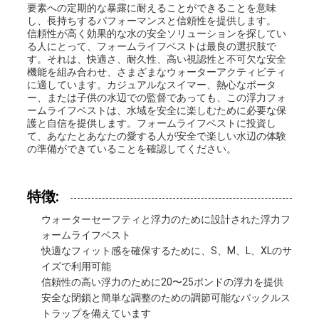
要素への定期的な暴露に耐えることができることを意味
求
し、長持ちするパフォーマンスと信頼性を提供します。
信頼性が高く効果的な水の安全ソリューションを探してい
る人にとって、フォームライフベストは最良の選択肢で
め
す。それは、快適さ、耐久性、高い視認性と不可欠な安全
機能を組み合わせ、さまざまなウォーターアクティビティ
て
に適しています。カジュアルなスイマー、熱心なボータ
ー、または子供の水辺での監督であっても、この浮力フォ
く
ームライフベストは、水域を安全に楽しむために必要な保
護と自信を提供します。フォームライフベストに投資し
て、あなたとあなたの愛する人が安全で楽しい水辺の体験
だ
の準備ができていることを確認してください。
さ
特徴:
い
ウォーターセーフティと浮力のために設計された浮力フ
ォームライフベスト
快適なフィット感を確保するために、S、M、L、XLのサ
地
イズで利用可能
信頼性の高い浮力のために20〜25ポンドの浮力を提供
図
安全な閉鎖と簡単な調整のための調節可能なバックルス
トラップを備えています