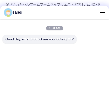
閉ざされたセルフームフームライフウェスト 浮力15-20ポンド
を提供 プロの海上安全装備に適した
sales
8歳以上に適した 浮気泡の救命背心 閉室泡を使用 安全と快適な
水上活動のために
1:50 AM
8歳以上向け フォームライフベスト 水上安全と浮力 レクリエー
Good day, what product are you looking for?
ション水上アクティビティに不可欠
人気カテゴリ
すべて
浮遊泡のプールのマ
泡のプールの浮遊物
ット
泡のプールのヌード
泡のプールの
ル
Lounger
泡のプールのサドル
泡の救命胴衣