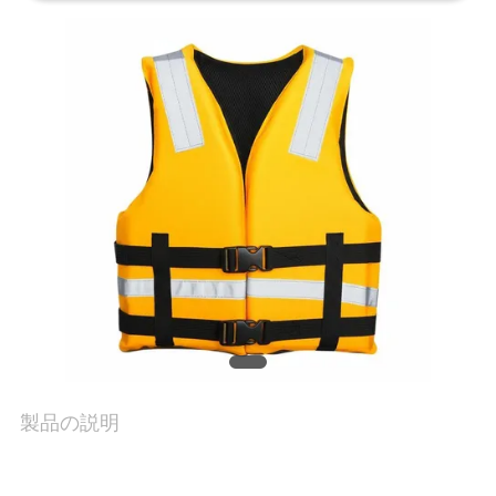
た
ち
に
つ
い
て
工
場
製品の説明
ツ
ア