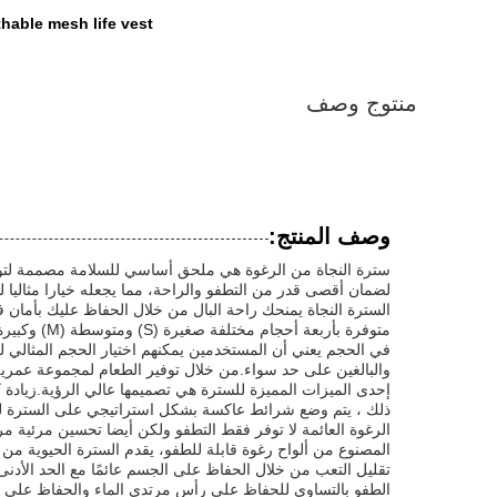
thable mesh life vest
منتوج وصف
وصف المنتج:
سترة النجاة من الرغوة هي ملحق أساسي للسلامة مصممة لتوفير 
لضمان أقصى قدر من التطفو والراحة، مما يجعله خيارا مثاليا ل
السترة النجاة يمنحك راحة البال من خلال الحفاظ عليك بأمان 
والبالغين على حد سواء.من خلال توفير الطعام لمجموعة عمرية وا
إحدى الميزات المميزة للسترة هي تصميمها عالي الرؤية.زيادة 
ذلك ، يتم وضع شرائط عاكسة بشكل استراتيجي على السترة لتحس
الرغوة العائمة لا توفر فقط التطفو ولكن أيضا تحسين مرئية م
المصنوع من ألواح رغوة قابلة للطفو، يقدم السترة الحيوية من ا
تقليل التعب من خلال الحفاظ على الجسم عائمًا مع الحد الأد
الطفو بالتساوي للحفاظ على رأس مرتدي الماء والحفاظ على 