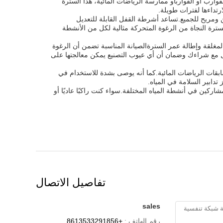
ارب أو القواربأو ممارسة الرياضات المائية، هذا السترة
رتداءها لفترات طويلة.
وعة من الأحجام بما في ذلك XS و S و M و L و XL و XXL ، مما يضمن تناسب آمن ومريح للجميع.تساعد أشرطة القفل القابلة للتعديل
ترة النجاة من الرغوة المتحركة مثالية لكل من الأنشطة
المغلقة وإطالة عمر السترةالصيانة المناسبة تضمن أن الرغوة
بال مع شراءك وضمان أن أي عيوب التصنيع يمكن معالجتها على
مسابقات الرياضات المائية.كما أنه يوصى بشدة للاستخدام في
تدابير السلامة في المياه.
لمشاركين في أنشطة المياه المختلفة.سواء كنت راكبًا عاديًا أو
تفاصيل الاتصال
sales
رقم الهاتف :
+8613533291856