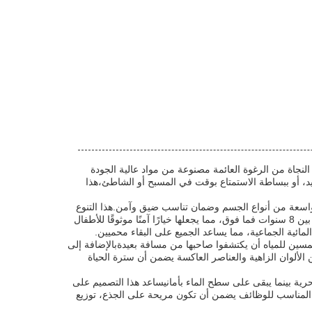
لنجاة من الرغوة العائمة مصنوعة من مواد عالية الجودة
يد، أو ببساطة الاستمتاع بوقت في المسبح أو الشاطئ،هذا
يم سترة النجاة من الرغوة لاستيعاب مجموعة واسعة من أنواع الجسم وضمان تناسب ضيق وآمن.هذا التنوع
في الحجم يعني أن المستخدمين يمكنهم اختيار الحجم المثالي لراحةهم وسلامتهميعد السترة مناسبة بشكل خاص للأفراد الذين تتراوح أعمارهم بين 8 سنوات فما فوق، مما يجعلها خيارًا آمنًا موثوقًا للأطفال
مائية الجماعية، مما يساعد الجميع على البقاء محميين.
مسين للمياه أن يكتشفوا صاحبها من مسافة بعيدةبالإضافة إلى
لألوان الزاهية والعناصر العاكسة يضمن أن سترة الحياة
بحرية بينما يبقى على سطح الماء بأمانيساعد هذا التصميم على
 المناسب للوظائف يضمن أن تكون مريحة على الجذع، توزيع