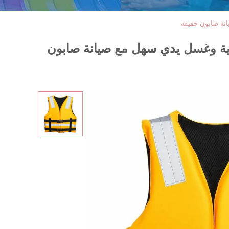
انة صابون خفيفة
فسية وغسل يدي سهل مع صيانة صابون