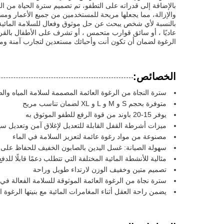
بالإضافة إلى قدراته على التطفو، تم تصميم سترة الحياة من ال
والإزالة، مما يجعلها مريحة للمستخدمين من جميع الأعمار ومستوي
بالنسبة لأي شخص يبحث عن حل موثوق وفعال للسلامة المائية، الس
عاديًا ، أو سائق قوارب متحمس ، أو تشرف على الأطفال بالقرب من
الرغوة لضمان أن تكون أنت وأحبائك مستعدين لتجارب آمنة ومم
الخصائص:
سترة النجاة من الرغوة العائمة المصممة لسلامة المياه وال
متوفرة بحجم S و M و L و XL لضمان تناسب مريح
يوفر 15-20 باوند من قوة الرفع للطفو الموثوق به
ميزات أشرطة القفل القابلة للتعديل لإغلاق آمن وتعديل س
مصنوعة من مواد رغوة عائمة لتعزيز السلامة في الماء
سهولة الصيانة: غسل اليدين بالصابون الخفيف للحفاظ على 
مثالية للأنشطة المائية المختلفة التي تتطلب دعمًا قابلًا للدفع
تصميم متين وخفيف الوزن لارتداء طويل وراحة
سترة نجاة من الرغوة العائمة الموثوقة للسلامة الفعالة في 
يضمن راحة العقل أثناء المغامرات المائية مع بنيتها الرغوة ا