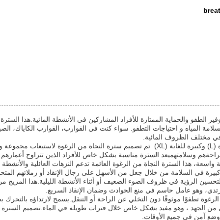
brea
الطفو والحماية الممتازة للأفراد المشاركين في الأنشطة المائية.هذا السترة ا
سلامة المياه و احتياجات التطفو. سواء كنت في القوارب، القوارب الكاياك، الص
في مختلف الظروف المائية.
متوفرة بأربعة أحجام مختلفة ‬صغيرة (S) ومتوسطة (M) وكبيرة (L) وكبيرة للغاية (XL) ‬ تم تصم
سعة، هذا السترة النجاة من الرغوة العائمة تدعم النزهات العائلية والأنشطة ال
كبيرة في السلامة من خلال جعل من الأسهل على رجال الإنقاذ أو زملائهم المتح
ين الرؤية في ظروف الضوء الضعيف أو أثناء الأنشطة الليلية.هذا المزيج من ا
رتدي، وهو عامل حاسم في منع الحوادث وضمان الإنقاذ السريع.
لرغوة تطفوًا موثوقًا دون التخلي عن الراحة أو التنقل.يسمح لارتداؤه بالتحرك 
نى من الجهد ، وهو مفيد بشكل خاص خلال فترات طويلة في الماء.تصميم السترة
وضع آمن في جميع الأوقات.