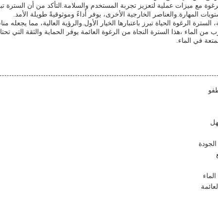
رغوة مع ميزات عملية لتعزيز تجربة المستخدم والسلامة.التأكد من أن السترة تبق
ات المهارة.والعناصر الخارجية الأخرى، يوفر أداءً وموثوقيةً طويلة الأمد.
ترة الرغوة الحياة تبرز باعتبارها الخيار الأول.والرؤية العالية، مما يجعله من
 الماء ،هذا السترة النجاة من الرغوة العائمة يوفر الحماية والثقة التي تحتاجه
تعة في الماء.
طفو
هل
الجودة
الماء
لعائمة