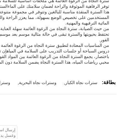
سترة النجاة من الرغوة العائمة هي ملحقات أساسية للسلامة مص
توفر الرفاهية الموثوقة والراحة لضمان سلامتك على الماءالسترة
المستخدمين على تخصيص الوضع بسهولة، مما يعزز الراحة والسلا
المائية الترفيهية والمهنية.
من حيث الصيانة، سترة النجاة من الرغوة العائمة سهلة العناية
تحتفظ بحيويتها والسترة تبقى في حالة مثالية موسم بعد موسم.
الفور.
من المناسبات المعتادة لتطبيق سترة النجاة من الرغوة العائمة 
دروس السباحة أو جلسات التدريب على السلامة في المياهإن تنوع 
باختصار، يجمع السترة النجاة من الرغوة العائمة بين المواد القوي
محبي رياضات المياه، هذا السترة النجاة يضمن السلامة دون ال
بطاقة:
سترات نجاة الكبار
,
وسترات نجاة البحرية
,
وسترات