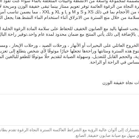
ممة لمجموعة واسعة من الأنشطة والبيئات المتعلقة بالماء سواء كنت تقود القو
 النجاة من الرغوة العائمة توفر تعويم ممتاز بينما تبقى خفيفة الوزن ومريحة لا
هذا السترة المنقذة مناسبة للبالغين وتتوفر في مجموعة متن
مة من خلال منع السترة من الانزلاق أثناء استخدام الماء النشط.هذا يجعل الس
.يجب غسلها باليد مع الصابون الخفيف للحفاظ على سلامة المادة الرغوة الخلية 
 بالإضافة إلى ذلك يأتي المنتج مع ضمان محدود لمدة عام واحد،توفير راحة ال
الخروج العائلي على البحيرات أو الأنهار ، ورحلات الصيد ، ورحلات الإبحار ، و
هذه السترة ومتانتها وراحةها تجعلها خيارًا موثوقًا لأي شخص يتطلع إلى تعزيز 
ة، والحجم القابل للتعديل، وسهولة الصيانة لتقديم حلًا موثوقًا للطفو للبالغين ا
مساس في الراحة أو الراحة.
 نجاة خفيفة الوزن