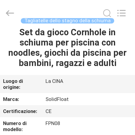
-
2026
Guangzhou
SolidFloat
Industries
Tagliatelle dello stagno della schiuma
Inc..
All
Rights
Set da gioco Cornhole in
CASA.
Reserved.
schiuma per piscina con
PRODOTTI
noodles, giochi da piscina per
bambini, ragazzi e adulti
SU
DI
Luogo di
La CINA
origine:
NOI
Marca:
SolidFloat
VISITA
Certificazione:
CE
ALLA
Numero di
FPN08
FABBRICA
modello: