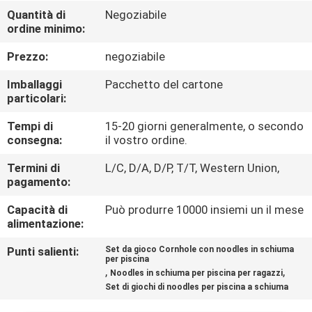
Quantità di
Negoziabile
ordine minimo:
CONTROLLO
DELLA
Prezzo:
negoziabile
QUALITÀ
Imballaggi
Pacchetto del cartone
particolari:
CONTATTACI
Tempi di
15-20 giorni generalmente, o secondo
consegna:
il vostro ordine.
NOTIZIE
Termini di
L/C, D/A, D/P, T/T, Western Union,
pagamento:
Capacità di
Può produrre 10000 insiemi un il mese
CHIEDI UN
alimentazione:
PREVENTIVO
Punti salienti:
Set da gioco Cornhole con noodles in schiuma
per piscina
,
,
Noodles in schiuma per piscina per ragazzi
MAPPA
Set di giochi di noodles per piscina a schiuma
DEL