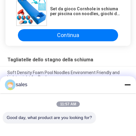
Set da gioco Cornhole in schiuma
per piscina con noodles, giochi da
piscina per bambini, ragazzi e
adulti
Continua
Tagliatelle dello stagno della schiuma
Soft Density Foam Pool Noodles Environment Friendly and
Lightweight for Pools
sales
Versatile Foam Large Pool Noodles for Endless Pool Games
and Activities
11:57 AM
Soft Density 70mm Foam Pool Noodles Durable and
Comfortable for Water Play
Good day, what product are you looking for?
Categorie popolari
Tutti