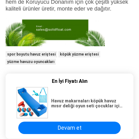
hem de Koruyucu Donanım için çok çeşitli yüksek
kaliteli ürünler üretir, monte eder ve dağıtır.
spor boyutu havuz eriştesi
köpük yüzme eriştesi
yüzme havuzu oyuncakları
En İyi Fiyatı Alın
Havuz makarnaları köpük havuz
mısır deliği oyun seti çocuklar için
havuz oyuncakları gençler ve
yetişkinler
Devam et