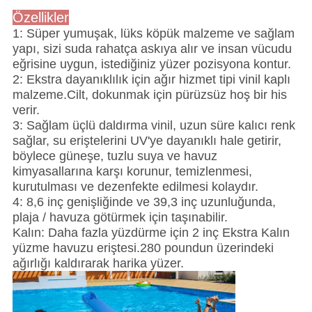
Özellikler
1: Süper yumuşak, lüks köpük malzeme ve sağlam
yapı, sizi suda rahatça askıya alır ve insan vücudu
eğrisine uygun, istediğiniz yüzer pozisyona kontur.
2: Ekstra dayanıklılık için ağır hizmet tipi vinil kaplı
malzeme.Cilt, dokunmak için pürüzsüz hoş bir his
verir.
3: Sağlam üçlü daldırma vinil, uzun süre kalıcı renk
sağlar, su eriştelerini UV'ye dayanıklı hale getirir,
böylece güneşe, tuzlu suya ve havuz
kimyasallarına karşı korunur, temizlenmesi,
kurutulması ve dezenfekte edilmesi kolaydır.
4: 8,6 inç genişliğinde ve 39,3 inç uzunluğunda,
plaja / havuza götürmek için taşınabilir.
Kalın: Daha fazla yüzdürme için 2 inç Ekstra Kalın
yüzme havuzu eriştesi.280 poundun üzerindeki
ağırlığı kaldırarak harika yüzer.