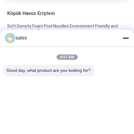
Köpük Havuz Eriştesi
Soft Density Foam Pool Noodles Environment Friendly and
Lightweight for Pools
sales
Versatile Foam Large Pool Noodles for Endless Pool Games
and Activities
9:57 AM
Soft Density 70mm Foam Pool Noodles Durable and
Comfortable for Water Play
Good day, what product are you looking for?
Popüler Kategoriler
Tüm
Köpük Havuz 
Yüzer Köpük Havuz 
Şamandıraları
Paspasları
Köpük Havuz 
Köpük Havuz Eriştesi
Şezlong