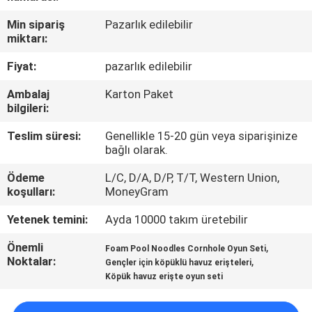
KONTROLÜ
Min sipariş
Pazarlık edilebilir
miktarı:
BIZIMLE
Fiyat:
pazarlık edilebilir
İLETIŞIM
Ambalaj
Karton Paket
bilgileri:
HABERLER
Teslim süresi:
Genellikle 15-20 gün veya siparişinize
bağlı olarak.
BIR
Ödeme
L/C, D/A, D/P, T/T, Western Union,
İNDIRIM
koşulları:
MoneyGram
İSTE
Yetenek temini:
Ayda 10000 takım üretebilir
Önemli
,
Foam Pool Noodles Cornhole Oyun Seti
SITE
Noktalar:
,
Gençler için köpüklü havuz erişteleri
Köpük havuz erişte oyun seti
HARITASI